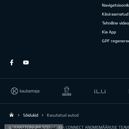
Navigatsiooni
Käsiraamatud
Tehniline vide
Kia App
GPF regenere
Facebook
Youtube
Sõidukid
Kasutatud autod
Viking Motors - Kia müük, hooldus ja rem
GARANTIITINGIMUSED
KIA CONNECT ANDMEMÄÄRUSE TEAV