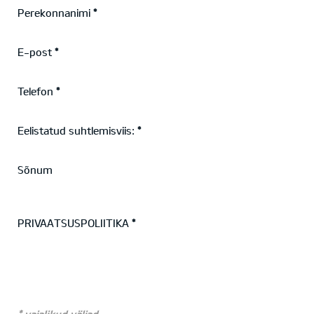
Perekonnanimi
E-post
Telefon
Eelistatud suhtlemisviis:
Sõnum
PRIVAATSUSPOLIITIKA
* vajalikud väljad