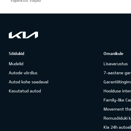
Sõidukid
Omanikule
Mudelid
Lisavarustus
Autode võrdlus
7-aastane gar
Autod kohe saadaval
Garantiitingi
Kasutatud autod
Hoolduse inter
Family-like Ca
Movement that
Romusõiduki k
Kia 24h autoab