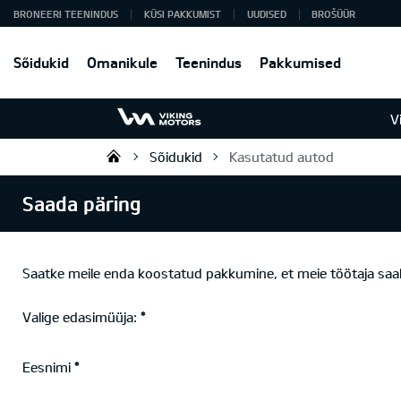
BRONEERI TEENINDUS
KÜSI PAKKUMIST
UUDISED
BROŠÜÜR
Sõidukid
Omanikule
Teenindus
Pakkumised
V
Sõidukid
Kasutatud autod
Viking Motors - Kia müük, hoold
Saada päring
Saatke meile enda koostatud pakkumine, et meie töötaja saa
Valige edasimüüja:
Eesnimi