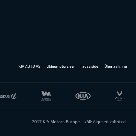
KIA AUTO AS
vikingmotors.ee
Tagasiside
Ülemaailmne
2017 KIA Motors Europe - kõik õigused kaitstud.