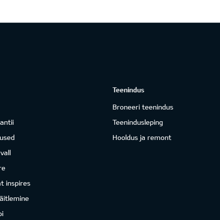
Teenindus
Broneeri teenindus
antii
Teenindusleping
mused
Hooldus ja remont
vall
re
 inspires
äitlemine
i