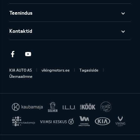
Teenindus
Kontaktid
Facebook
Youtube
KIA AUTO AS
vikingmotors.ee
Tagasiside
Ülemaailmne