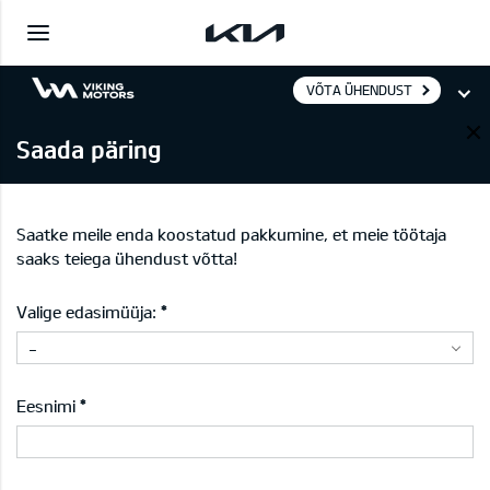
VÕTA ÜHENDUST
Saada päring
Saatke meile enda koostatud pakkumine, et meie töötaja
saaks teiega ühendust võtta!
Valige edasimüüja:
-
Eesnimi