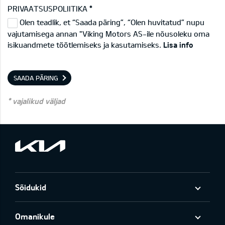
PRIVAATSUSPOLIITIKA
Olen teadlik, et “Saada päring”, “Olen huvitatud” nupu
vajutamisega annan "Viking Motors AS-ile nõusoleku oma
isikuandmete töötlemiseks ja kasutamiseks.
Lisa info
SAADA PÄRING
* vajalikud väljad
Sõidukid
Omanikule