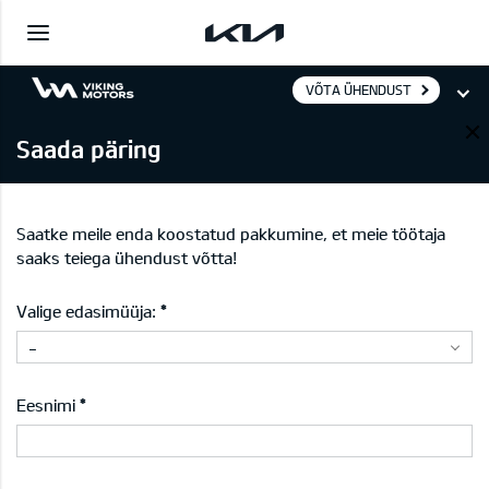
VÕTA ÜHENDUST
Saada päring
Saatke meile enda koostatud pakkumine, et meie töötaja
saaks teiega ühendust võtta!
Valige edasimüüja:
-
Eesnimi