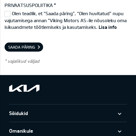
PRIVAATSUSPOLIITIKA
Olen teadlik, et “Saada päring”, “Olen huvitatud” nupu
vajutamisega annan "Viking Motors AS-ile nõusoleku oma
isikuandmete töötlemiseks ja kasutamiseks.
Lisa info
SAADA PÄRING
* vajalikud väljad
Sõidukid
Omanikule