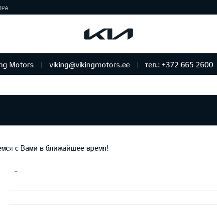
ЮРА
ing Motors
viking@vikingmotors.ee
тел.: +372 665 2600
бслуживание и ремонт
мся с Вами в ближайшее время!
-