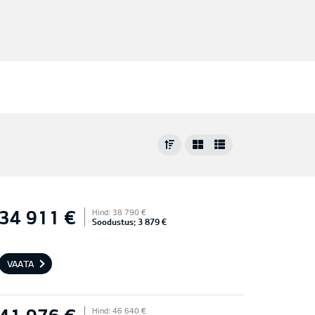
34 911 €
Hind: 38 790 €
Soodustus: 3 879 €
VAATA
Hind: 46 640 €