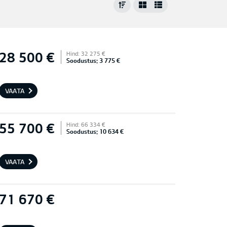
28 500 €
Hind: 32 275 €
Soodustus: 3 775 €
VAATA
55 700 €
Hind: 66 334 €
Soodustus: 10 634 €
VAATA
71 670 €