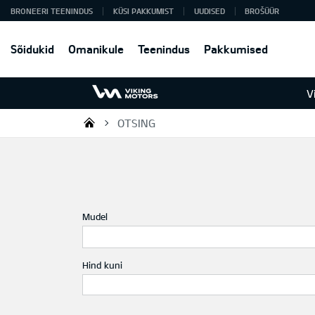
BRONEERI TEENINDUS
KÜSI PAKKUMIST
UUDISED
BROŠÜÜR
Sõidukid
Omanikule
Teenindus
Pakkumised
V
OTSING
Viking Motors - Kia müük, hoold
Mudel
Hind kuni