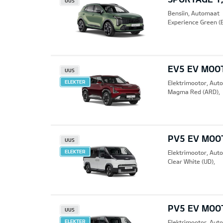
UUS
Bensiin, Automaat
Experience Green (
EV5 EV MOO
UUS
ELEKTER
Elektrimootor, Aut
Magma Red (ARD),
PV5 EV MOO
UUS
ELEKTER
Elektrimootor, Aut
Clear White (UD),
PV5 EV MOO
UUS
ELEKTER
Elektrimootor, Aut