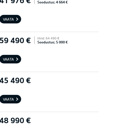
41 976 €
Soodustus: 4 664 €
VAATA
59 490 €
Hind: 64 490 €
Soodustus: 5 000 €
VAATA
45 490 €
VAATA
48 990 €