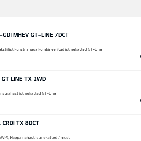
T-GDI MHEV GT-LINE 7DCT
ekstiilist kunstnahaga kombineeritud istmekatted GT-Line
 GT LINE TX 2WD
 Kunstnahast istmekatted GT-Line
 CRDI TX 8DCT
SWP), Nappa nahast istmekatted / must