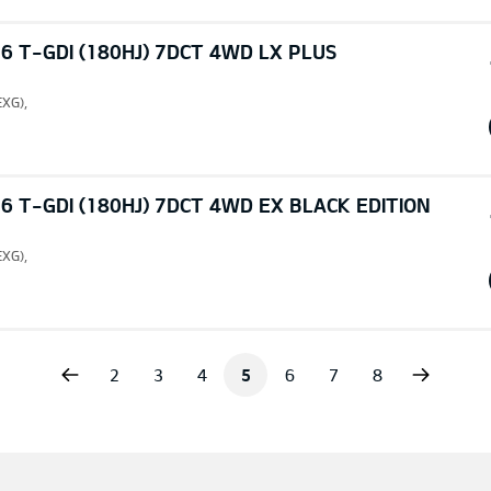
6 T-GDI (180HJ) 7DCT 4WD LX PLUS
EXG),
6 T-GDI (180HJ) 7DCT 4WD EX BLACK EDITION
EXG),
vious
Next
2
3
4
5
6
7
8