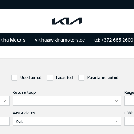
iking Motors
viking@vikingmotors.ee
tel: +372 665 2600
us ja remont
Uued autod
Laoautod
Kasutatud autod
Kütuse tüüp
Käig
Aasta alates
Läbis
Kõik