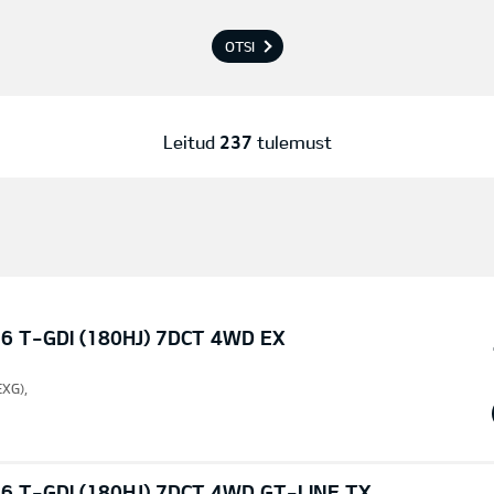
OTSI
Leitud
237
tulemust
6 T-GDI (180HJ) 7DCT 4WD EX
EXG),
6 T-GDI (180HJ) 7DCT 4WD GT-LINE TX