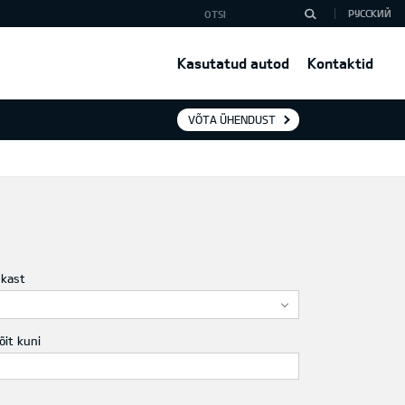
РУССКИЙ
Kasutatud autod
Kontaktid
VÕTA ÜHENDUST
ukast
õit kuni