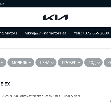
ЮРА
ing Motors
viking@vikingmotors.ee
тел.: +372 665 2600
бслуживание и ремонт
МОДЕЛЬ
ЦЕНА
ПРОБЕГ
ГОД
О
GE EX
, 2025, 9 000 , Автоматическая , серый мет. (Lunar Silver)