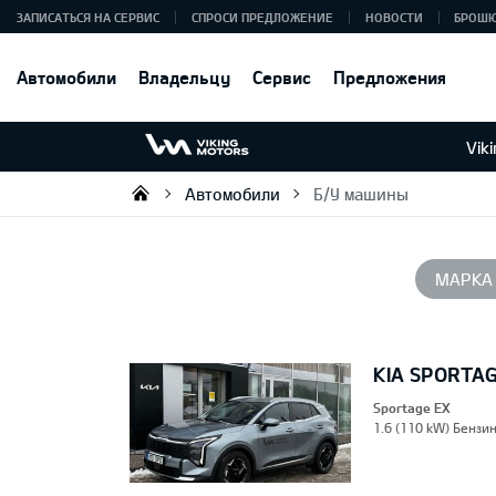
ЗАПИСАТЬСЯ НА СЕРВИС
СПРОСИ ПРЕДЛОЖЕНИЕ
НОВОСТИ
БРОШ
Автомобили
Владельцу
Сервис
Предложения
Vik
Автомобили
Б/У машины
Viking Motors - Kia продажа, о
МАРКА
KIA SPORTA
Sportage EX
1.6 (110 kW) Бензин