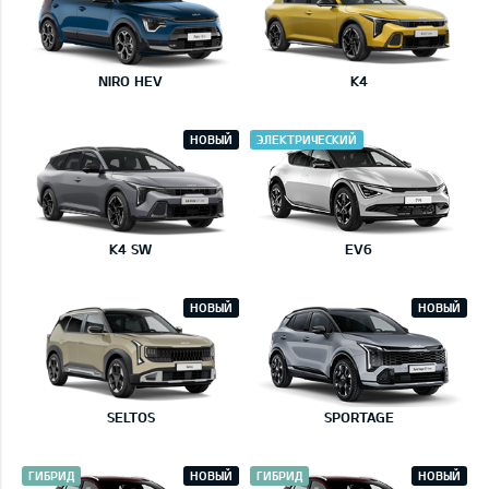
NIRO HEV
K4
НОВЫЙ
ЭЛЕКТРИЧЕСКИЙ
K4 SW
EV6
НОВЫЙ
НОВЫЙ
SELTOS
SPORTAGE
ГИБРИД
НОВЫЙ
ГИБРИД
НОВЫЙ