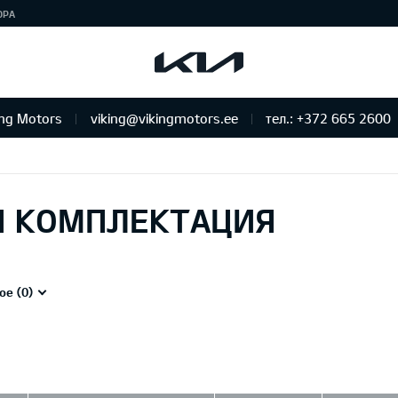
ЮРА
ing Motors
viking@vikingmotors.ee
тел.: +372 665 2600
бслуживание и ремонт
Я КОМПЛЕКТАЦИЯ
ое (
0
)