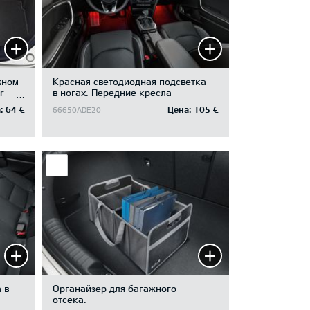
жном
Красная светодиодная подсветка
r
в ногах. Передние кресла
n
:
64 €
Цена:
105 €
66650ADE20
 в
Oрганайзер для багажного
отсека.