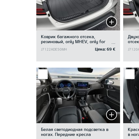
Коврик багажного отсека,
Двух
резиновый, only MHEV, only for
отсек
luggage board in upper position
for l
Цена:
69 €
J7122ADE50MH
J7120
Белая светодиодная подсветка в
Крас
ногах. Передние кресла
в ног