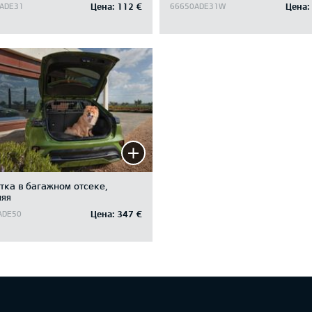
Цена:
112 €
Цена:
ADE31
66650ADE31W
тка в багажном отсеке,
няя
Цена:
347 €
ADE50