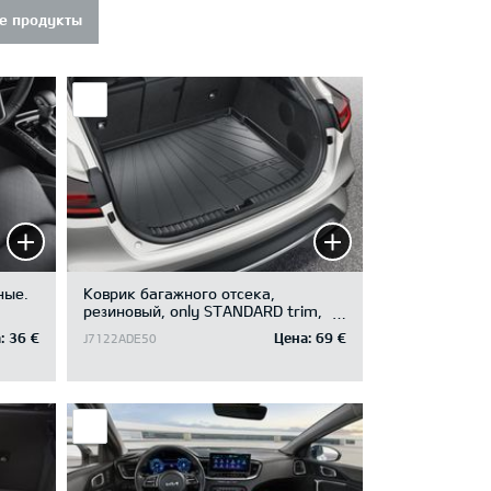
е продукты
ныe.
Коврик багажного отсека,
резиновый, only STANDARD trim,
only for luggage board in upper
:
36 €
Цена:
69 €
J7122ADE50
position