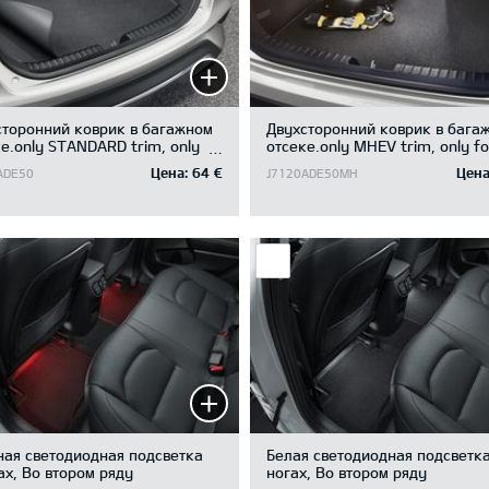
сторонний коврик в багажном
Двухсторонний коврик в бага
е.only STANDARD trim, only
отсеке.only MHEV trim, only fo
uggage board in upper position
luggage board in upper positio
Цена:
64 €
Цена
ADE50
J7120ADE50MH
ная светодиодная подсветка
Белая светодиодная подсветка
ах, Во втором ряду
ногах, Во втором ряду