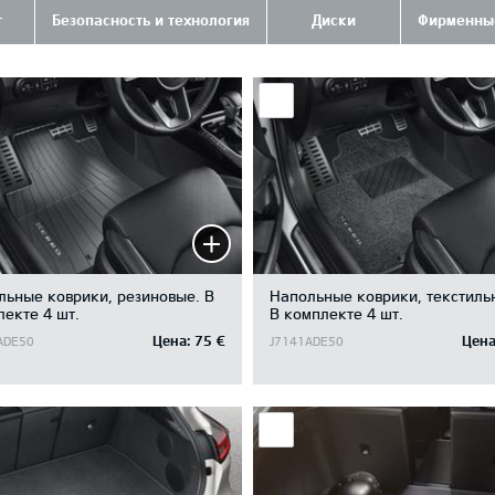
т
Безопасность и технология
Диски
Фирменны
льные коврики, резиновые. В
Напольные коврики, текстиль
екте 4 шт.
B комплекте 4 шт.
Цена:
75 €
Цена
ADE50
J7141ADE50