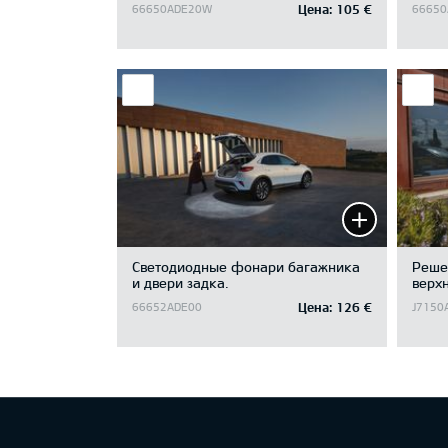
Цена:
105 €
66650ADE20W
66650
Светодиодные фонари багажника
Реше
и двери задка.
верх
Цена:
126 €
66652ADE00
J7150