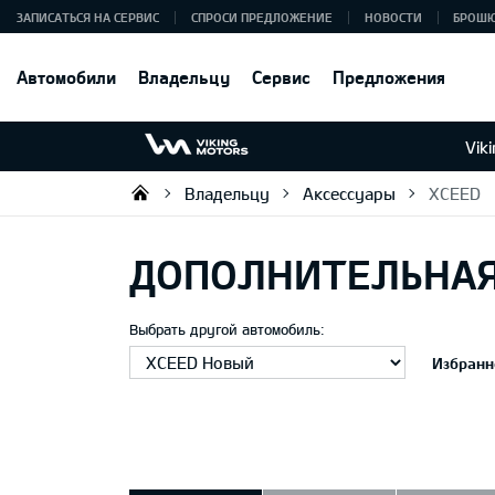
ЗАПИСАТЬСЯ НА СЕРВИС
СПРОСИ ПРЕДЛОЖЕНИЕ
НОВОСТИ
БРОШ
Автомобили
Владельцу
Сервис
Предложения
Vik
Владельцу
Аксессуары
XCEED
Viking Motors - Kia продажа, о
ДОПОЛНИТЕЛЬНА
Выбрать другой автомобиль:
Избранн