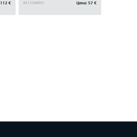
112 €
Цена:
57 €
66123ADE01