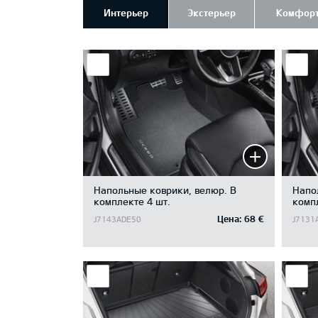
Интерьер
Экстерьер
Комфор
Напольные коврики, велюр. B
Напо
комплекте 4 шт.
компл
Цена:
68 €
J7143ADE50
J7131