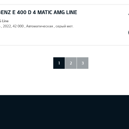
NZ E 400 D 4 MATIC AMG LINE
G Line
 , 2022, 42 000 , Автоматическая , серый мет.
1
2
3