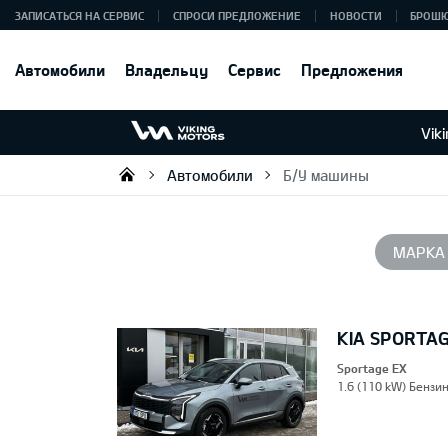
ЗАПИСАТЬСЯ НА СЕРВИС
СПРОСИ ПРЕДЛОЖЕНИЕ
НОВОСТИ
БРОШ
Автомобили
Владельцу
Сервис
Предложения
Vik
Автомобили
Б/У машины
Viking Motors - Kia продажа, о
МАРКА
KIA SPORTA
Sportage EX
1.6 (110 kW) Бензин