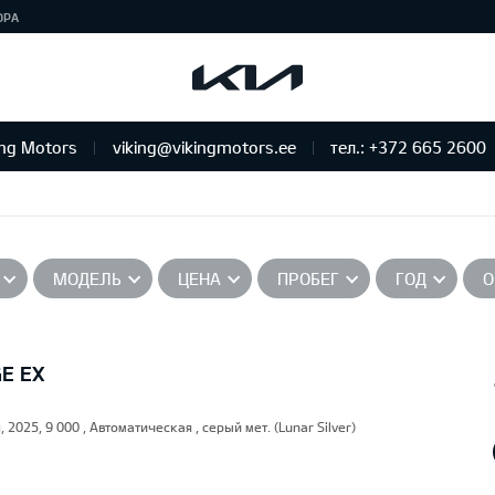
ЮРА
ing Motors
viking@vikingmotors.ee
тел.: +372 665 2600
бслуживание и ремонт
МОДЕЛЬ
ЦЕНА
ПРОБЕГ
ГОД
О
GE EX
, 2025, 9 000 , Автоматическая , серый мет. (Lunar Silver)