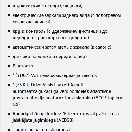
подлокотник спереди (с ящиком)
электрические зеркала заднего вида (с подогревом,
складывающиеся)
круиз контроль (с удержанием дистанции до
переднего транспортного средство)
автоматически затемняемые зеркала (в салоне)
датчики парковки (спереди, сзади)
Bluetooth
* (YD07) Võtmevaba sissepääs ja käivitus
* (ZVKU) Drive Assist pakett (ainult
automaatkäigukastiga versioonidele): adaptiivne
püsikiirushoidja peatumisfunktsiooniga (ACC Stop and
Go)
Radariga hädapidurdussüsteem koos jalgratturite ja
jalakäijate jälgimisega (AEBS3)
Tagumine parkimiskaamera