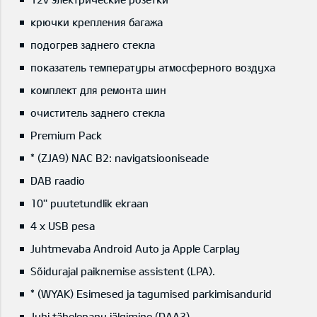
крючки крепления багажа
подогрев заднего стекла
показатель температуры атмосферного воздуха
комплект для ремонта шин
очиститель заднего стекла
Premium Pack
* (ZJA9) NAC B2: navigatsiooniseade
DAB raadio
10'' puutetundlik ekraan
4 x USB pesa
Juhtmevaba Android Auto ja Apple Carplay
Sõidurajal paiknemise assistent (LPA).
* (WYAK) Esimesed ja tagumised parkimisandurid
Juhi tähelepanu jälgimine (DAA3).