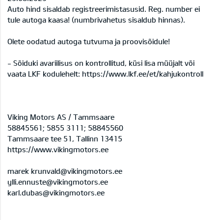
Auto hind sisaldab registreerimistasusid. Reg. number ei
tule autoga kaasa! (numbrivahetus sisaldub hinnas).
Olete oodatud autoga tutvuma ja proovisõidule!
- Sõiduki avariilisus on kontrollitud, küsi lisa müüjalt või
vaata LKF kodulehelt: https://www.lkf.ee/et/kahjukontroll
Viking Motors AS / Tammsaare
58845561; 5855 3111; 58845560
Tammsaare tee 51, Tallinn 13415
https://www.vikingmotors.ee
marek krunvald@vikingmotors.ee
ylli.ennuste@vikingmotors.ee
karl.dubas@vikingmotors.ee