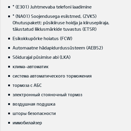
* (E301) Juhtmevaba telefoni laadimine
* (NA01) Soojendusega esiistmed, (ZVK5)
Ohutuspakett: püsikiiruse hoidja ja kiirusepiiraja,
täiustatud liiklusmärkide tuvastus (ETSR)
Esikokkupõrke hoiatus (FCW)
Automaatne hädapidurdussüsteem (AEBS2)
Sõidurajal püsimise abi (LKA)
клима-автоматик
система автоматического торможения
тормоза с АБС
электронный стояночный тормоз
воздушная подушка
шторы безопасности
иммобилайзер