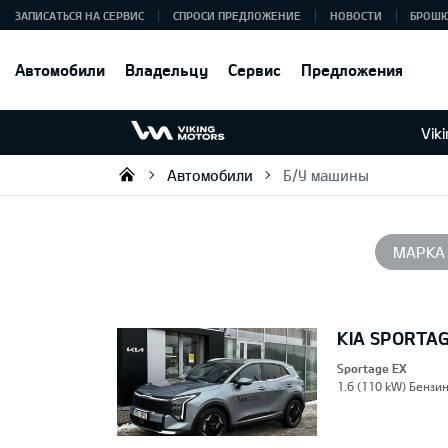
ЗАПИСАТЬСЯ НА СЕРВИС
СПРОСИ ПРЕДЛОЖЕНИЕ
НОВОСТИ
БРОШ
Автомобили
Владельцу
Сервис
Предложения
Vik
Автомобили
Б/У машины
Viking Motors - Kia продажа, о
МАРКА
KIA SPORTA
Sportage EX
1.6 (110 kW) Бензин