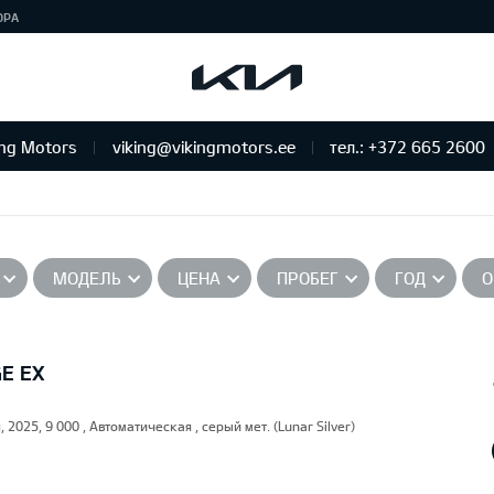
ЮРА
ing Motors
viking@vikingmotors.ee
тел.: +372 665 2600
бслуживание и ремонт
МОДЕЛЬ
ЦЕНА
ПРОБЕГ
ГОД
О
GE EX
, 2025, 9 000 , Автоматическая , серый мет. (Lunar Silver)