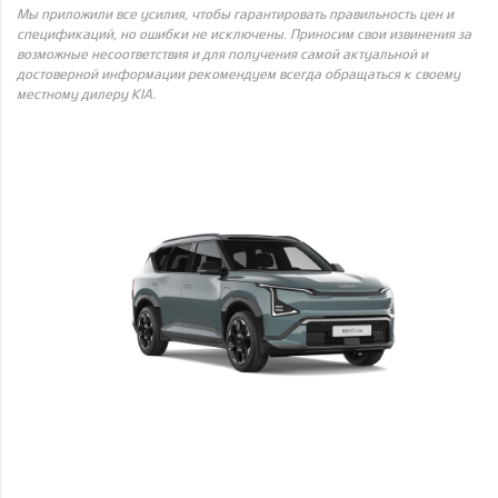
Мы приложили все усилия, чтобы гарантировать правильность цен и
спецификаций, но ошибки не исключены. Приносим свои извинения за
возможные несоответствия и для получения самой актуальной и
достоверной информации рекомендуем всегда обращаться к своему
местному дилеру KIA.