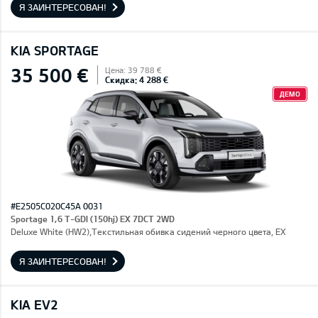
Я ЗАИНТЕРЕСОВАН!
KIA SPORTAGE
35 500 €
Цена: 39 788 €
Скидка: 4 288 €
ДЕМО
#E2505C020C45A 0031
Sportage 1,6 T-GDI (150hj) EX 7DCT 2WD
Deluxe White (HW2),Текстильная обивка сидений черного цвета, EX
Я ЗАИНТЕРЕСОВАН!
KIA EV2