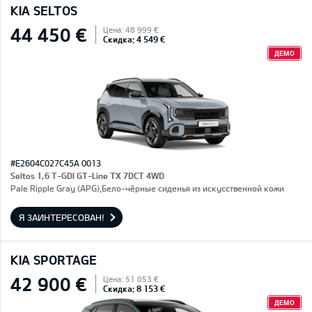
KIA SELTOS
44 450 €
Цена: 48 999 €
Скидка: 4 549 €
ДЕМО
#E2604C027C45A 0013
Seltos 1,6 T-GDI GT-Line TX 7DCT 4WD
Pale Ripple Gray (APG),Бело-чёрные сиденья из искусственной кожи
Я ЗАИНТЕРЕСОВАН!
KIA SPORTAGE
42 900 €
Цена: 51 053 €
Скидка: 8 153 €
ДЕМО