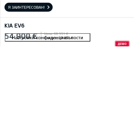
Я ЗАИНТЕРЕСОВАН!
KIA EV6
54 900 €
Цена: 68 351 €
Скидка: 13 451 €
ДЕМО
Добавлено в закладки
#E2410C074C45A 0005
EV6 84 kw GT Line TX AWD
Snow White Pearl (SWP),Замшевые кожаные черный сидения с белым
валиком из веганской кожи
Я ЗАИНТЕРЕСОВАН!