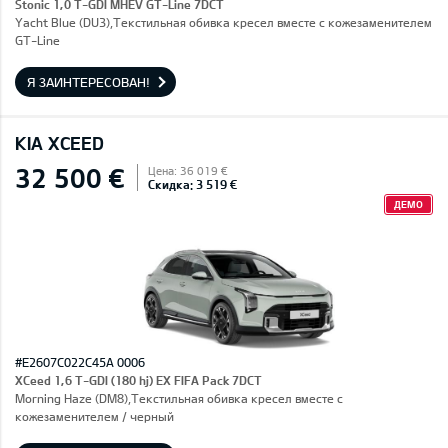
Stonic 1,0 T-GDI MHEV GT-Line 7DCT
Yacht Blue (DU3),Текстильная обивка кресел вместе с кожезаменителем
GT-Line
Я ЗАИНТЕРЕСОВАН!
KIA XCEED
32 500 €
Цена: 36 019 €
Скидка: 3 519 €
ДЕМО
#E2607C022C45A 0006
XCeed 1,6 T-GDI (180 hj) EX FIFA Pack 7DCT
Morning Haze (DM8),Текстильная обивка кресел вместе с
кожезаменителем / черный