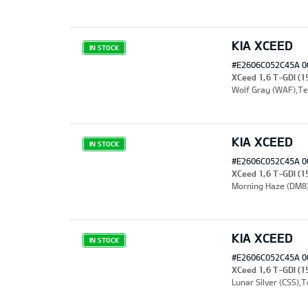
KIA XCEED
закладки
IN STOCK
#E2606C052C45A 0
XCeed 1,6 T-GDI (1
Wolf Gray (WAF),Т
KIA XCEED
IN STOCK
#E2606C052C45A 0
XCeed 1,6 T-GDI (15
Morning Haze (DM8
KIA XCEED
IN STOCK
#E2606C052C45A 0
XCeed 1,6 T-GDI (15
Lunar Silver (CSS)