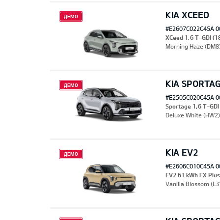
KIA XCEED
ДЕМО
#E2607C022C45A 0
XCeed 1,6 T-GDI (1
Morning Haze (DM8
KIA SPORTA
ДЕМО
#E2505C020C45A 0
Sportage 1,6 T-GDI
Deluxe White (HW2)
KIA EV2
ДЕМО
#E2606C010C45A 0
EV2 61 kWh EX Plu
Vanilla Blossom (L