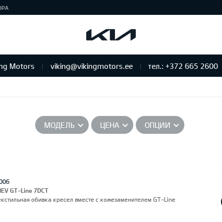
ЮРА
ing Motors
viking@vikingmotors.ee
тел.: +372 665 2600
бслуживание и ремонт
МОДЕЛЬ
ЦЕНА
ОПЦИИ
006
HEV GT-Line 7DCT
Текстильная обивка кресел вместе с кожезаменителем GT-Line