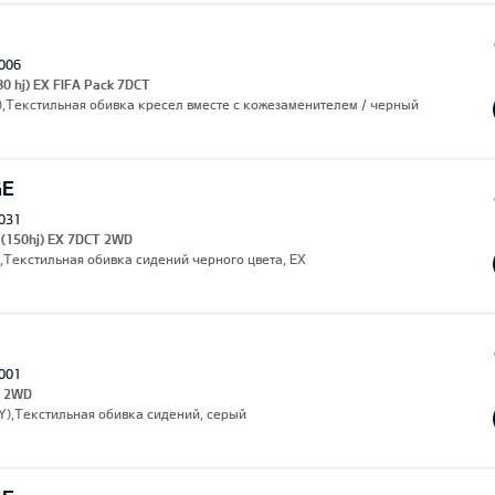
006
80 hj) EX FIFA Pack 7DCT
),Текстильная обивка кресел вместе с кожезаменителем / черный
GE
031
 (150hj) EX 7DCT 2WD
,Текстильная обивка сидений черного цвета, EX
001
s 2WD
3Y),Текстильная обивка сидений, серый