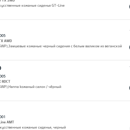
ne TX 2WD
,Искусственные кожаные сиденья GT-Line
005
 TX AWD
(SWP),Замшевые кожаные черный сидения с белым валиком из веганской
O
005
X 8DCT
(SWP),Hаппа kожаный салон / чёрный
001
 Line AMT
Искусственные кожаные сиденья, черный