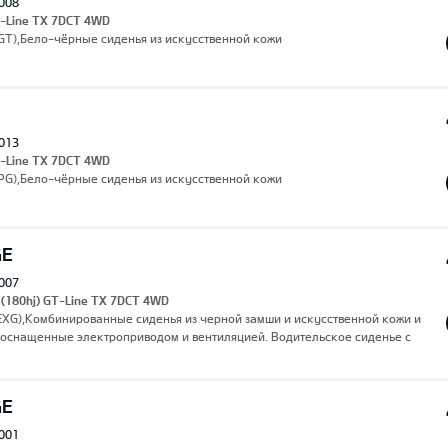
008
T-Line TX 7DCT 4WD
(AGT),Бело-чёрные сиденья из искусственной кожи
013
T-Line TX 7DCT 4WD
APG),Бело-чёрные сиденья из искусственной кожи
GE
007
 (180hj) GT-Line TX 7DCT 4WD
(EXG),Комбинированные сиденья из черной замши и искусственной кожи и
 оснащенные электроприводом и вентиляцией. Водительское сиденье с
GE
001