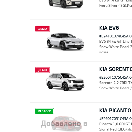
EV5 81,4 kw GT Li
Ivory Silver (ISG)
KIA EV6
ДЕМО
#E2410C074C45A 0
EV6 84 kw GT Line
Snow White Pearl 
кожи
KIA SORENT
ДЕМО
#E2601C075C45A 0
Sorento 2,2 CRDi T
Snow White Pearl 
KIA PICANTO
IN STOCK
#E2601C051C45A 0
Добавлено в
Picanto 1,0 GDI GT
Signal Red (BEG),