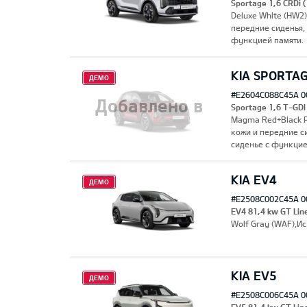
Sportage 1,6 CRDi
Deluxe White (HW2
передние сиденья,
функцией памяти.
KIA SPORTA
ДЕМО
#E2604C088C45A 0
Добавлено в
Sportage 1,6 T-GD
Magma Red+Black P
кожи и передние с
сиденье с функцие
закладки
KIA EV4
ДЕМО
#E2508C002C45A 0
EV4 81,4 kw GT Lin
Wolf Gray (WAF),И
KIA EV5
ДЕМО
#E2508C006C45A 0