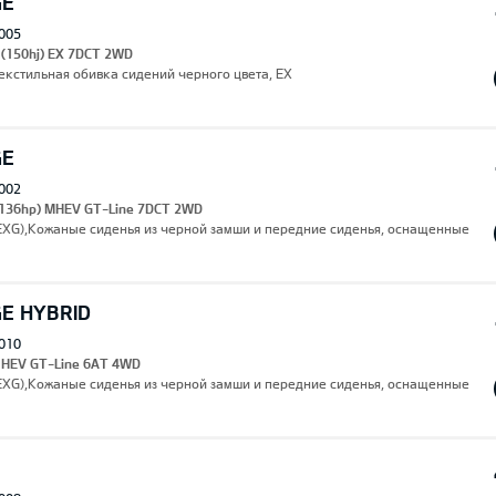
GE
005
 (150hj) EX 7DCT 2WD
,Текстильная обивка сидений черного цвета, EX
GE
002
 (136hp) MHEV GT-Line 7DCT 2WD
(EXG),Кожаные сиденья из черной замши и передние сиденья, оснащенные
GE HYBRID
010
I HEV GT-Line 6AT 4WD
(EXG),Кожаные сиденья из черной замши и передние сиденья, оснащенные