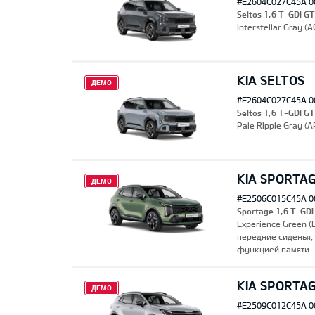
#E2604C027C45A 0
Seltos 1,6 T-GDI G
Interstellar Gray 
KIA SELTOS
ДЕМО
#E2604C027C45A 0
Seltos 1,6 T-GDI G
Pale Ripple Gray (
KIA SPORTA
ДЕМО
#E2506C015C45A 0
Sportage 1,6 T-GDI
Experience Green 
передние сиденья,
функцией памяти.
KIA SPORTA
ДЕМО
#E2509C012C45A 0