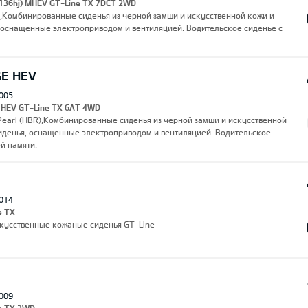
 (136hj) MHEV GT-Line TX 7DCT 2WD
),Комбинированные сиденья из черной замши и искусственной кожи и
 оснащенные электроприводом и вентиляцией. Водительское сиденье с
GE HEV
005
I HEV GT-Line TX 6AT 4WD
earl (HBR),Комбинированные сиденья из черной замши и искусственной
иденья, оснащенные электроприводом и вентиляцией. Водительское
й памяти.
014
e TX
скусственные кожаные сиденья GT-Line
009