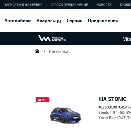
ЗАПИСАТЬСЯ НА СЕРВИС
СПРОСИ ПРЕДЛОЖЕНИЕ
НОВОСТИ
БРОШ
Автомобили
Владельцу
Сервис
Предложения
Vik
Рассылка
Viking Motors - Kia продажа, о
KIA STONIC
ДЕМО
#E2508C001C45A 0
Stonic 1,0 T-GDI M
Yacht Blue (DU3),