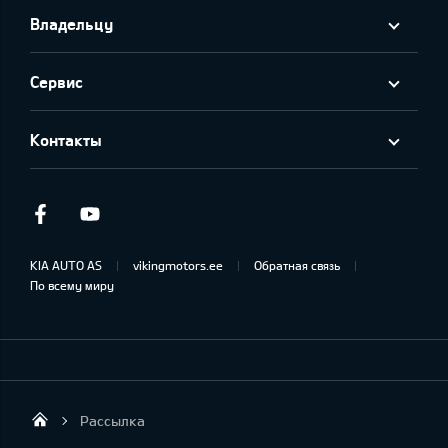
Владельцу
Сервис
Контакты
Facebook
Youtube
KIA AUTO AS
vikingmotors.ee
Обратная связь
По всему миру
Рассылка
Viking Motors - Kia продажа, обслуживан