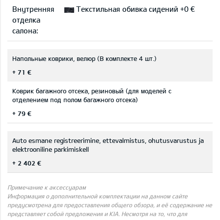
Внутренняя
Текстильная обивка сидений +0 €
отделка
салона:
Напольные коврики, велюр (В комплекте 4 шт.)
+ 71 €
Коврик багажного отсека, резиновый (для моделей с
отделением под полом багажного отсека)
+ 79 €
Auto esmane registreerimine, ettevalmistus, ohutusvarustus ja
elektrooniline parkimiskell
+ 2 402 €
Примечание к аксессуарам
Информация о дополнительной комплектации на данном сайте
предусмотрена для предоставления общего обзора, и её содержание не
представляет собой предложения и KIA. Несмотря на то, что для