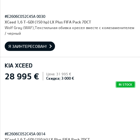
#E2606C052C45A 0030
XCeed 1,6 T-GDI (150 hp) LX Plus FIFA Pack 7DCT
Wolf Gray (WAF),Текстильная обивка кресел вместе с кожезаменителем
/ черный
Я ЗАИНТЕРЕСОВАН!
KIA XCEED
28 995 €
Цена: 31 995 €
Скидка: 3 000 €
IN STOCK
#E2606C052C45A 0014
XCeed 1,6 T-GDI (150 hj) LX Plus FIFA Pack 7DCT