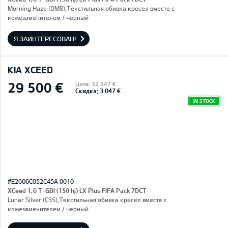
Morning Haze (DM8),Текстильная обивка кресел вместе с
кожезаменителем / черный
Я ЗАИНТЕРЕСОВАН!
KIA XCEED
29 500 €
Цена: 32 547 €
Скидка: 3 047 €
IN STOCK
#E2606C052C45A 0010
XCeed 1,6 T-GDI (150 hj) LX Plus FIFA Pack 7DCT
Lunar Silver (CSS),Текстильная обивка кресел вместе с
кожезаменителем / черный