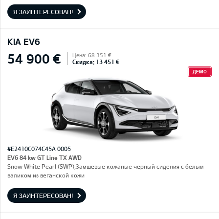
Я ЗАИНТЕРЕСОВАН!
KIA EV6
54 900 €
Цена: 68 351 €
Скидка: 13 451 €
ДЕМО
#E2410C074C45A 0005
EV6 84 kw GT Line TX AWD
Snow White Pearl (SWP),Замшевые кожаные черный сидения с белым
валиком из веганской кожи
Я ЗАИНТЕРЕСОВАН!