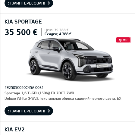
Я ЗАИНТЕРЕСОВАН!
KIA SPORTAGE
35 500 €
Цена: 39 788 €
Скидка: 4 288 €
ДЕМО
#E2505C020C45A 0031
Sportage 1,6 T-GDI (150hj) EX 7DCT 2WD
Deluxe White (HW2),Текстильная обивка сидений черного цвета, EX
Я ЗАИНТЕРЕСОВАН!
KIA EV2