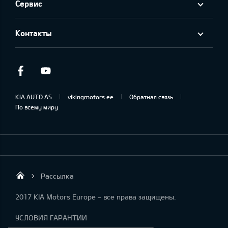
Сервис
Контакты
Facebook
Youtube
KIA AUTO AS
vikingmotors.ee
Обратная связь
По всему миру
Рассылка
Viking Motors - Kia продажа, обслуживан
2017 KIA Motors Europe - все права защищены.
УСЛОВИЯ ГАРАНТИИ