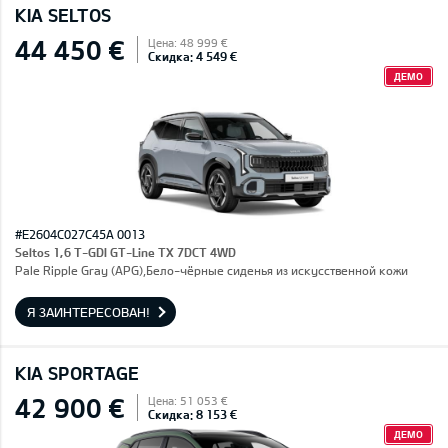
KIA SELTOS
44 450 €
Цена: 48 999 €
Скидка: 4 549 €
ДЕМО
#E2604C027C45A 0013
Seltos 1,6 T-GDI GT-Line TX 7DCT 4WD
Pale Ripple Gray (APG),Бело-чёрные сиденья из искусственной кожи
Я ЗАИНТЕРЕСОВАН!
KIA SPORTAGE
42 900 €
Цена: 51 053 €
Скидка: 8 153 €
ДЕМО