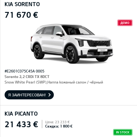
KIA SORENTO
71 670 €
ДЕМО
#E2601C075C45A 0005
Sorento 2,2 CRDi TX 8DCT
Snow White Pearl (SWP),Hаппа kожаный салон / чёрный
Я ЗАИНТЕРЕСОВАН!
KIA PICANTO
21 433 €
Цена: 23 233 €
Скидка: 1 800 €
IN STOCK