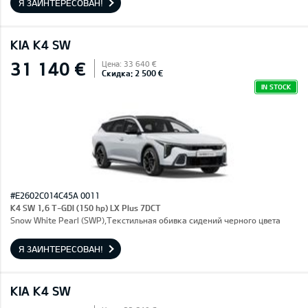
Я ЗАИНТЕРЕСОВАН!
KIA K4 SW
31 140 €
Цена: 33 640 €
Скидка: 2 500 €
IN STOCK
#E2602C014C45A 0011
K4 SW 1,6 T-GDI (150 hp) LX Plus 7DCT
Snow White Pearl (SWP),Текстильная обивка сидений черного цвета
Я ЗАИНТЕРЕСОВАН!
KIA K4 SW