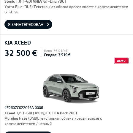
Stonic 1,0 T-GDI MHEV GT-Line 7DCT
Yacht Blue (DU3),Текстильная обивка кресел вместе с кожезаменителем
GT-Line
Я ЗАИНТЕРЕСОВАН!
KIA XCEED
32 500 €
Цена: 36 019 €
Скидка: 3 519 €
ДЕМО
#E2607C022C45A 0006
XCeed 1,6 T-GDI (180 hj) EX FIFA Pack 7DCT
Morning Haze (DM8),Текстильная обивка кресел вместе с
кожезаменителем / черный