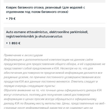
Коврик багажного отсека, резиновый (для моделей с
отделением под полом багажного отсека)
+ 79 €
Auto esmane ettevalmistus, elektrooniline parkimiskell,
registreerimismärk ja ohutusvarustus
+ 1 893 €
Примечание к аксессуарам
Информация о дополнительной комплектации на данном сайте
предусмотрена для предоставления общего обзора, и её содержание не
представляет собой предложения и KIA. Несмотря на то, что для
обеспечения достоверности предлагаемой информации делаются все
разумные усилия, по причине постоянного усовершенствования всех
продуктов KIA все данные постоянно меняются. Отметить следует в
первую очередь следующие пункты:
Обратите внимание на то, что точные цены официального дилера KIA
могут отличаться, поэтому для получения самой достоверной
информации о ценах просим всегда обращаться к официальному
дилеру KIA по Вашему месту жительства. Цены, представленные на веб-
странице носят информативный характер и не содержат цен на