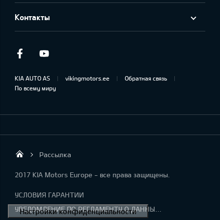
Контакты
Facebook
Youtube
KIA AUTO AS
vikingmotors.ee
Обратная связь
По всему миру
Рассылка
Viking Motors - Kia продажа, обслуживан
2017 KIA Motors Europe - все права защищены.
УСЛОВИЯ ГАРАНТИИ
УВЕДОМЛЕНИЕ ПО РЕГЛАМЕНТУ О ДАННЫХ "KIA CONNECT "