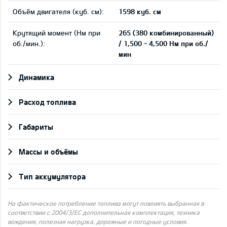
Объём двигателя (куб. см):
1598 куб. см
Крутящий момент (Нм при
265 (380 комбинированный)
об./мин.):
/ 1,500 ~ 4,500 Нм при об./
мин
Динамика
Pасход топлива
Габариты
Массы и объёмы
Тип аккумулятора
На фактическое потребление топлива могут повлиять выбранная в
соответствии с 2004/3/ЕС дополнительная комплектация, техника
вождения, полезная нагрузка, дорожные и погодные условия.