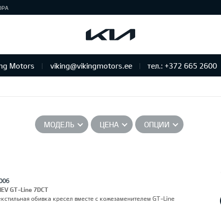
ЮРА
ing Motors
viking@vikingmotors.ee
тел.: +372 665 2600
бслуживание и ремонт
МОДЕЛЬ
ЦЕНА
ОПЦИИ
006
HEV GT-Line 7DCT
Текстильная обивка кресел вместе с кожезаменителем GT-Line