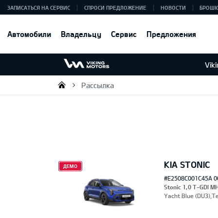
ЗАПИСАТЬСЯ НА СЕРВИС
СПРОСИ ПРЕДЛОЖЕНИЕ
НОВОСТИ
БРОШ
Автомобили
Владельцу
Сервис
Предложения
Vik
Рассылка
Viking Motors - Kia продажа, о
KIA STONIC
ДЕМО
#E2508C001C45A 0
Stonic 1,0 T-GDI M
Yacht Blue (DU3),