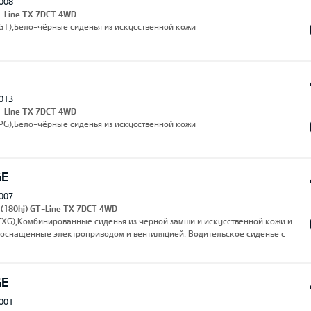
008
T-Line TX 7DCT 4WD
(AGT),Бело-чёрные сиденья из искусственной кожи
013
T-Line TX 7DCT 4WD
APG),Бело-чёрные сиденья из искусственной кожи
GE
007
 (180hj) GT-Line TX 7DCT 4WD
(EXG),Комбинированные сиденья из черной замши и искусственной кожи и
 оснащенные электроприводом и вентиляцией. Водительское сиденье с
GE
001