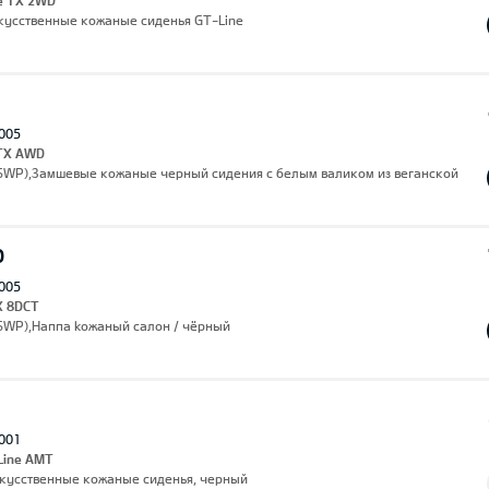
ne TX 2WD
,Искусственные кожаные сиденья GT-Line
005
 TX AWD
(SWP),Замшевые кожаные черный сидения с белым валиком из веганской
O
005
X 8DCT
(SWP),Hаппа kожаный салон / чёрный
001
 Line AMT
Искусственные кожаные сиденья, черный