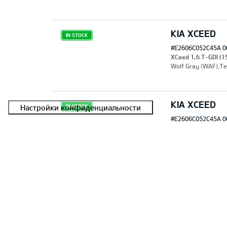
KIA XCEED
закладки
IN STOCK
#E2606C052C45A 0
XCeed 1,6 T-GDI (1
Wolf Gray (WAF),Т
KIA XCEED
IN STOCK
#E2606C052C45A 0
XCeed 1,6 T-GDI (15
Morning Haze (DM8
KIA XCEED
IN STOCK
#E2606C052C45A 0
XCeed 1,6 T-GDI (15
Lunar Silver (CSS)