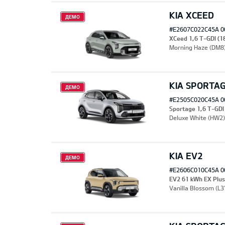
KIA XCEED
ДЕМО
#E2607C022C45A 0
XCeed 1,6 T-GDI (1
Morning Haze (DM8
KIA SPORTA
ДЕМО
#E2505C020C45A 0
Sportage 1,6 T-GDI
Deluxe White (HW2)
KIA EV2
ДЕМО
#E2606C010C45A 0
EV2 61 kWh EX Plu
Vanilla Blossom (L