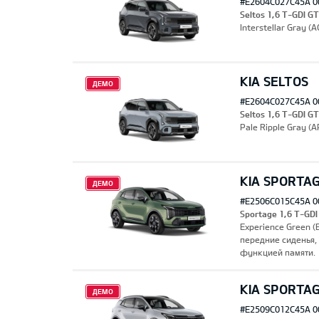
#E2604C027C45A 0
Seltos 1,6 T-GDI G
Interstellar Gray 
KIA SELTOS
ДЕМО
#E2604C027C45A 0
Seltos 1,6 T-GDI G
Pale Ripple Gray (
KIA SPORTA
ДЕМО
#E2506C015C45A 0
Sportage 1,6 T-GDI
Experience Green 
передние сиденья,
функцией памяти.
KIA SPORTA
ДЕМО
#E2509C012C45A 0