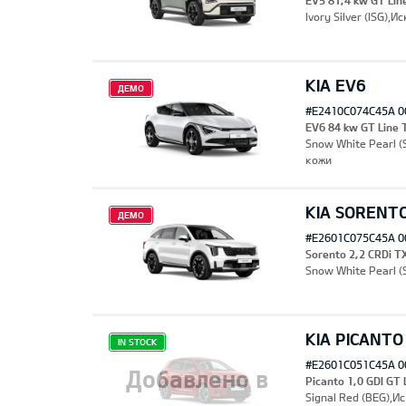
EV5 81,4 kw GT Li
Ivory Silver (ISG)
KIA EV6
ДЕМО
#E2410C074C45A 0
EV6 84 kw GT Line
Snow White Pearl 
кожи
KIA SORENT
ДЕМО
#E2601C075C45A 0
Sorento 2,2 CRDi T
Snow White Pearl 
KIA PICANTO
IN STOCK
#E2601C051C45A 0
Добавлено в
Picanto 1,0 GDI GT
Signal Red (BEG),