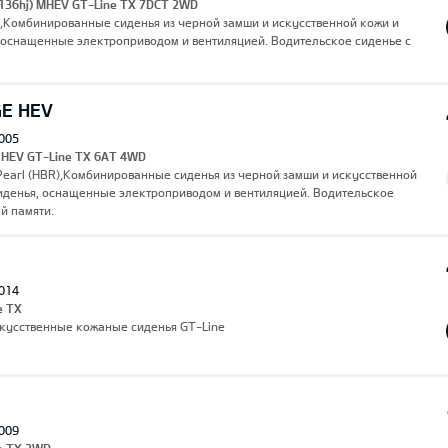
 (136hj) MHEV GT-Line TX 7DCT 2WD
),Комбинированные сиденья из черной замши и искусственной кожи и
 оснащенные электроприводом и вентиляцией. Водительское сиденье с
GE HEV
005
I HEV GT-Line TX 6AT 4WD
earl (HBR),Комбинированные сиденья из черной замши и искусственной
иденья, оснащенные электроприводом и вентиляцией. Водительское
й памяти.
014
e TX
скусственные кожаные сиденья GT-Line
009