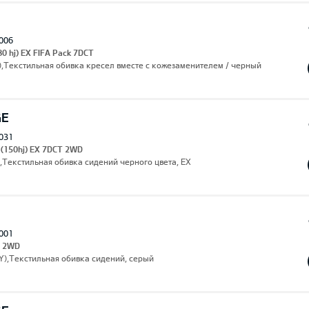
006
80 hj) EX FIFA Pack 7DCT
),Текстильная обивка кресел вместе с кожезаменителем / черный
GE
031
 (150hj) EX 7DCT 2WD
,Текстильная обивка сидений черного цвета, EX
001
s 2WD
3Y),Текстильная обивка сидений, серый