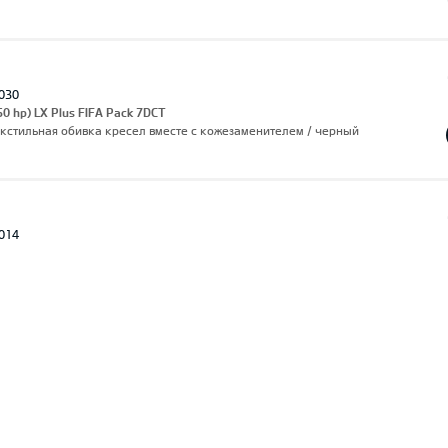
030
50 hp) LX Plus FIFA Pack 7DCT
екстильная обивка кресел вместе с кожезаменителем / черный
014
0 hj) LX Plus FIFA Pack 7DCT
),Текстильная обивка кресел вместе с кожезаменителем / черный
010
0 hj) LX Plus FIFA Pack 7DCT
,Текстильная обивка кресел вместе с кожезаменителем / черный