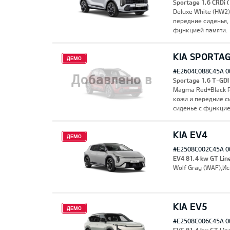
Sportage 1,6 CRDi
Deluxe White (HW2
передние сиденья,
функцией памяти.
KIA SPORTA
ДЕМО
#E2604C088C45A 0
Добавлено в
Sportage 1,6 T-GD
Magma Red+Black P
кожи и передние с
сиденье с функцие
закладки
KIA EV4
ДЕМО
#E2508C002C45A 0
EV4 81,4 kw GT Lin
Wolf Gray (WAF),И
KIA EV5
ДЕМО
#E2508C006C45A 0