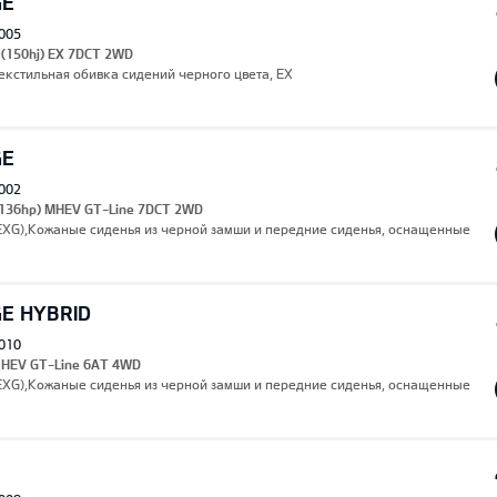
GE
005
 (150hj) EX 7DCT 2WD
,Текстильная обивка сидений черного цвета, EX
GE
002
 (136hp) MHEV GT-Line 7DCT 2WD
(EXG),Кожаные сиденья из черной замши и передние сиденья, оснащенные
GE HYBRID
010
I HEV GT-Line 6AT 4WD
(EXG),Кожаные сиденья из черной замши и передние сиденья, оснащенные