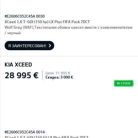
#E2606C052C45A 0030
XCeed 1,6 T-GDI (150 hp) LX Plus FIFA Pack 7DCT
Wolf Gray (WAF),Текстильная обивка кресел вместе с кожезаменителем
/ черный
Я ЗАИНТЕРЕСОВАН!
KIA XCEED
28 995 €
Цена: 31 995 €
Скидка: 3 000 €
IN STOCK
#E2606C052C45A 0014
XCeed 1,6 T-GDI (150 hj) LX Plus FIFA Pack 7DCT