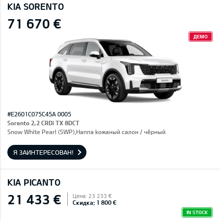
KIA SORENTO
71 670 €
ДЕМО
#E2601C075C45A 0005
Sorento 2,2 CRDi TX 8DCT
Snow White Pearl (SWP),Hаппа kожаный салон / чёрный
Я ЗАИНТЕРЕСОВАН!
KIA PICANTO
21 433 €
Цена: 23 233 €
Скидка: 1 800 €
IN STOCK