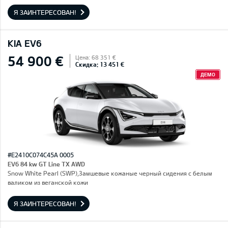
Я ЗАИНТЕРЕСОВАН!
KIA EV6
54 900 €
Цена: 68 351 €
Скидка: 13 451 €
ДЕМО
#E2410C074C45A 0005
EV6 84 kw GT Line TX AWD
Snow White Pearl (SWP),Замшевые кожаные черный сидения с белым
валиком из веганской кожи
Я ЗАИНТЕРЕСОВАН!