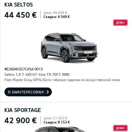
KIA SELTOS
44 450 €
Цена: 48 999 €
Скидка: 4 549 €
ДЕМО
#E2604C027C45A 0013
Seltos 1,6 T-GDI GT-Line TX 7DCT 4WD
Pale Ripple Gray (APG),Бело-чёрные сиденья из искусственной кожи
Я ЗАИНТЕРЕСОВАН!
KIA SPORTAGE
42 900 €
Цена: 51 053 €
Скидка: 8 153 €
ДЕМО