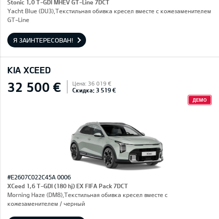
Stonic 1,0 T-GDI MHEV GT-Line 7DCT
Yacht Blue (DU3),Текстильная обивка кресел вместе с кожезаменителем
GT-Line
Я ЗАИНТЕРЕСОВАН!
KIA XCEED
32 500 €
Цена: 36 019 €
Скидка: 3 519 €
ДЕМО
#E2607C022C45A 0006
XCeed 1,6 T-GDI (180 hj) EX FIFA Pack 7DCT
Morning Haze (DM8),Текстильная обивка кресел вместе с
кожезаменителем / черный