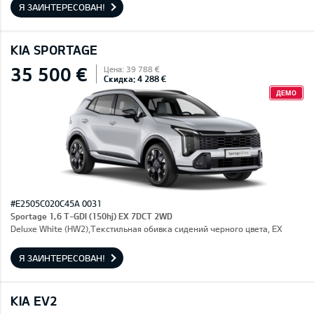
Я ЗАИНТЕРЕСОВАН!
KIA SPORTAGE
35 500 €
Цена: 39 788 €
Скидка: 4 288 €
ДЕМО
#E2505C020C45A 0031
Sportage 1,6 T-GDI (150hj) EX 7DCT 2WD
Deluxe White (HW2),Текстильная обивка сидений черного цвета, EX
Я ЗАИНТЕРЕСОВАН!
KIA EV2