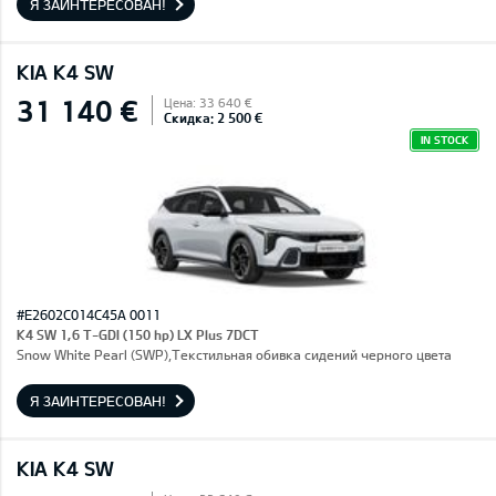
Я ЗАИНТЕРЕСОВАН!
KIA K4 SW
31 140 €
Цена: 33 640 €
Скидка: 2 500 €
IN STOCK
#E2602C014C45A 0011
K4 SW 1,6 T-GDI (150 hp) LX Plus 7DCT
Snow White Pearl (SWP),Текстильная обивка сидений черного цвета
Я ЗАИНТЕРЕСОВАН!
KIA K4 SW