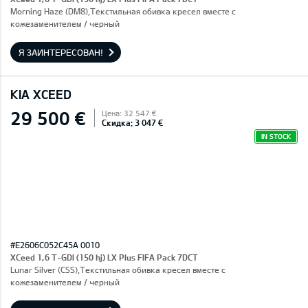
Morning Haze (DM8),Текстильная обивка кресел вместе с
кожезаменителем / черный
Я ЗАИНТЕРЕСОВАН!
KIA XCEED
29 500 €
Цена: 32 547 €
Скидка: 3 047 €
IN STOCK
#E2606C052C45A 0010
XCeed 1,6 T-GDI (150 hj) LX Plus FIFA Pack 7DCT
Lunar Silver (CSS),Текстильная обивка кресел вместе с
кожезаменителем / черный