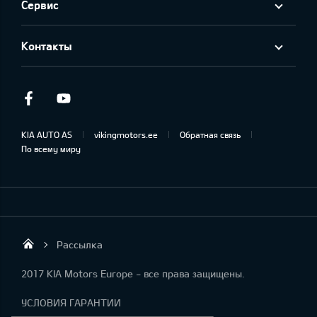
Сервис
Контакты
Facebook
Youtube
KIA AUTO AS
vikingmotors.ee
Обратная связь
По всему миру
Рассылка
Viking Motors - Kia продажа, обслуживан
2017 KIA Motors Europe - все права защищены.
УСЛОВИЯ ГАРАНТИИ