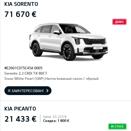
KIA SORENTO
71 670 €
ДЕМО
#E2601C075C45A 0005
Sorento 2,2 CRDi TX 8DCT
Snow White Pearl (SWP),Hаппа kожаный салон / чёрный
Я ЗАИНТЕРЕСОВАН!
KIA PICANTO
21 433 €
Цена: 23 233 €
Скидка: 1 800 €
IN STOCK