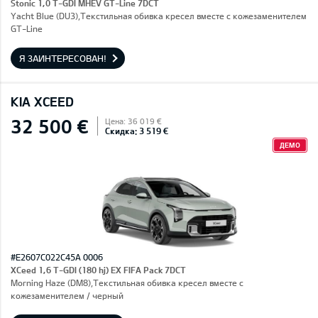
Stonic 1,0 T-GDI MHEV GT-Line 7DCT
Yacht Blue (DU3),Текстильная обивка кресел вместе с кожезаменителем
GT-Line
Я ЗАИНТЕРЕСОВАН!
KIA XCEED
32 500 €
Цена: 36 019 €
Скидка: 3 519 €
ДЕМО
#E2607C022C45A 0006
XCeed 1,6 T-GDI (180 hj) EX FIFA Pack 7DCT
Morning Haze (DM8),Текстильная обивка кресел вместе с
кожезаменителем / черный