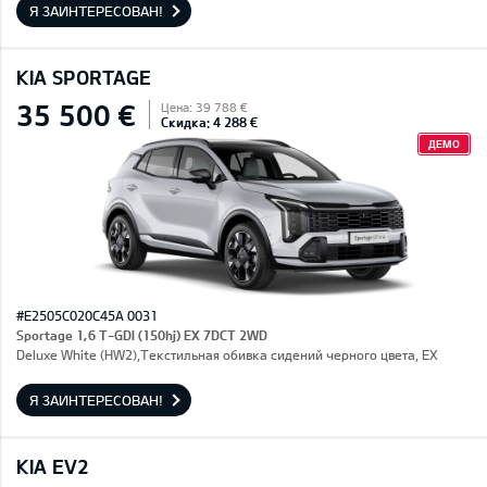
Я ЗАИНТЕРЕСОВАН!
KIA SPORTAGE
35 500 €
Цена: 39 788 €
Скидка: 4 288 €
ДЕМО
#E2505C020C45A 0031
Sportage 1,6 T-GDI (150hj) EX 7DCT 2WD
Deluxe White (HW2),Текстильная обивка сидений черного цвета, EX
Я ЗАИНТЕРЕСОВАН!
KIA EV2