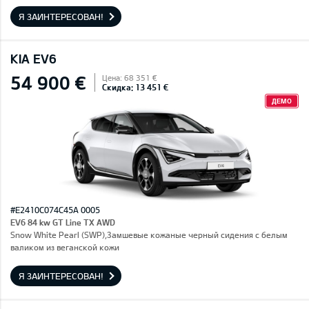
Я ЗАИНТЕРЕСОВАН!
KIA EV6
54 900 €
Цена: 68 351 €
Скидка: 13 451 €
ДЕМО
#E2410C074C45A 0005
EV6 84 kw GT Line TX AWD
Snow White Pearl (SWP),Замшевые кожаные черный сидения с белым
валиком из веганской кожи
Я ЗАИНТЕРЕСОВАН!