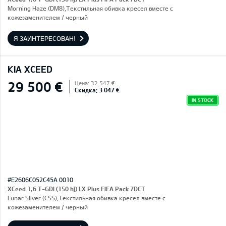
Morning Haze (DM8),Текстильная обивка кресел вместе с
кожезаменителем / черный
Я ЗАИНТЕРЕСОВАН!
KIA XCEED
29 500 €
Цена: 32 547 €
Скидка: 3 047 €
IN STOCK
#E2606C052C45A 0010
XCeed 1,6 T-GDI (150 hj) LX Plus FIFA Pack 7DCT
Lunar Silver (CSS),Текстильная обивка кресел вместе с
кожезаменителем / черный