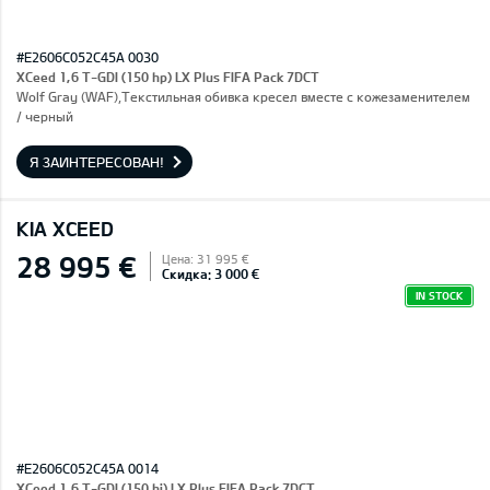
#E2606C052C45A 0030
XCeed 1,6 T-GDI (150 hp) LX Plus FIFA Pack 7DCT
Wolf Gray (WAF),Текстильная обивка кресел вместе с кожезаменителем
/ черный
Я ЗАИНТЕРЕСОВАН!
KIA XCEED
28 995 €
Цена: 31 995 €
Скидка: 3 000 €
IN STOCK
#E2606C052C45A 0014
XCeed 1,6 T-GDI (150 hj) LX Plus FIFA Pack 7DCT