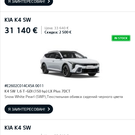
Я ЗАИНТЕРЕСОВАН!
KIA K4 SW
31 140 €
Цена: 33 640 €
Скидка: 2 500 €
IN STOCK
#E2602C014C45A 0011
K4 SW 1,6 T-GDI (150 hp) LX Plus 7DCT
Snow White Pearl (SWP),Текстильная обивка сидений черного цвета
Я ЗАИНТЕРЕСОВАН!
KIA K4 SW