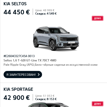
KIA SELTOS
44 450 €
Цена: 48 999 €
Скидка: 4 549 €
ДЕМО
#E2604C027C45A 0013
Seltos 1,6 T-GDI GT-Line TX 7DCT 4WD
Pale Ripple Gray (APG),Бело-чёрные сиденья из искусственной кожи
Я ЗАИНТЕРЕСОВАН!
KIA SPORTAGE
42 900 €
Цена: 51 053 €
Скидка: 8 153 €
ДЕМО