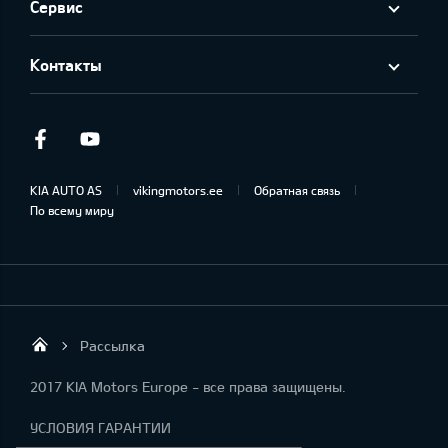
Сервис
Контакты
Facebook
Youtube
KIA AUTO AS
vikingmotors.ee
Обратная связь
По всему миру
Рассылка
Viking Motors - Kia продажа, обслуживан
2017 KIA Motors Europe - все права защищены.
УСЛОВИЯ ГАРАНТИИ