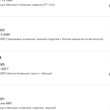
ne TX 2WD
,Искусственные кожаные сиденья GT-Line
005
 TX AWD
(SWP),Замшевые кожаные черный сидения с белым валиком из веганской
O
005
X 8DCT
(SWP),Hаппа kожаный салон / чёрный
001
 Line AMT
Искусственные кожаные сиденья, черный