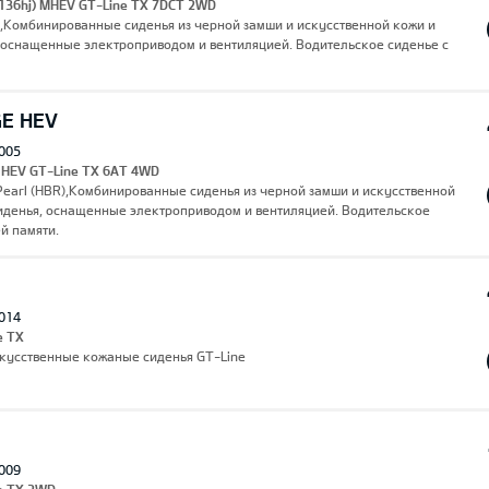
 (136hj) MHEV GT-Line TX 7DCT 2WD
),Комбинированные сиденья из черной замши и искусственной кожи и
 оснащенные электроприводом и вентиляцией. Водительское сиденье с
GE HEV
005
I HEV GT-Line TX 6AT 4WD
earl (HBR),Комбинированные сиденья из черной замши и искусственной
иденья, оснащенные электроприводом и вентиляцией. Водительское
й памяти.
014
e TX
скусственные кожаные сиденья GT-Line
009