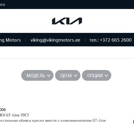
ЮРА
ing Motors
viking@vikingmotors.ee
тел.: +372 665 2600
бслуживание и ремонт
МОДЕЛЬ
ЦЕНА
ОПЦИИ
006
HEV GT-Line 7DCT
Текстильная обивка кресел вместе с кожезаменителем GT-Line