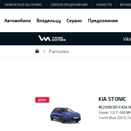
ЗАПИСАТЬСЯ НА СЕРВИС
СПРОСИ ПРЕДЛОЖЕНИЕ
НОВОСТИ
БРОШ
Автомобили
Владельцу
Сервис
Предложения
Vik
Рассылка
Viking Motors - Kia продажа, о
KIA STONIC
ДЕМО
#E2508C001C45A 0
Stonic 1,0 T-GDI M
Yacht Blue (DU3),