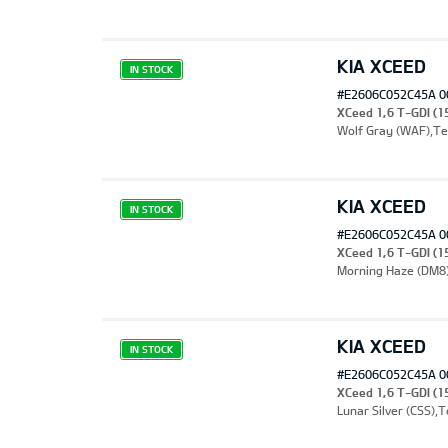
KIA XCEED
закладки
IN STOCK
#E2606C052C45A 0
XCeed 1,6 T-GDI (1
Wolf Gray (WAF),Т
KIA XCEED
IN STOCK
#E2606C052C45A 0
XCeed 1,6 T-GDI (15
Morning Haze (DM8
KIA XCEED
IN STOCK
#E2606C052C45A 0
XCeed 1,6 T-GDI (15
Lunar Silver (CSS)