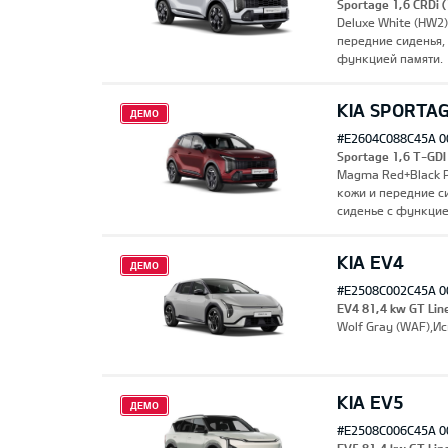
Sportage 1,6 CRDi
Deluxe White (HW2
передние сиденья,
функцией памяти.
KIA SPORTA
ДЕМО
#E2604C088C45A 0
Sportage 1,6 T-GD
Magma Red+Black P
кожи и передние с
сиденье с функцие
KIA EV4
ДЕМО
#E2508C002C45A 0
EV4 81,4 kw GT Lin
Wolf Gray (WAF),И
KIA EV5
ДЕМО
#E2508C006C45A 0