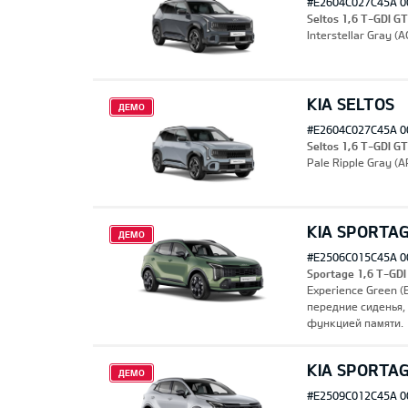
#E2604C027C45A 0
Seltos 1,6 T-GDI G
Interstellar Gray 
KIA SELTOS
ДЕМО
#E2604C027C45A 0
Seltos 1,6 T-GDI G
Pale Ripple Gray (
KIA SPORTA
ДЕМО
#E2506C015C45A 0
Sportage 1,6 T-GDI
Experience Green 
передние сиденья,
функцией памяти.
KIA SPORTA
ДЕМО
#E2509C012C45A 0