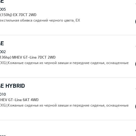
GE
005
 (150hj) EX 7DCT 2WD
,Текстильная обивка сидений черного цвета, EX
GE
002
 (136hp) MHEV GT-Line 7DCT 2WD
(EXG),Кожаные сиденья из черной замши и передние сиденья, оснащенные
GE HYBRID
010
I HEV GT-Line 6AT 4WD
(EXG),Кожаные сиденья из черной замши и передние сиденья, оснащенные