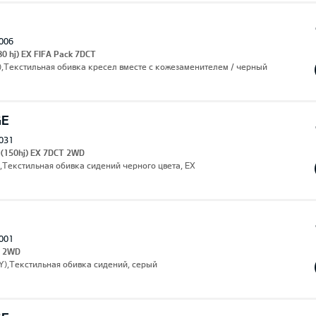
006
80 hj) EX FIFA Pack 7DCT
),Текстильная обивка кресел вместе с кожезаменителем / черный
GE
031
 (150hj) EX 7DCT 2WD
,Текстильная обивка сидений черного цвета, EX
001
s 2WD
3Y),Текстильная обивка сидений, серый