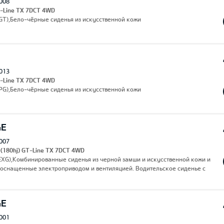
008
T-Line TX 7DCT 4WD
(AGT),Бело-чёрные сиденья из искусственной кожи
013
T-Line TX 7DCT 4WD
APG),Бело-чёрные сиденья из искусственной кожи
GE
007
 (180hj) GT-Line TX 7DCT 4WD
(EXG),Комбинированные сиденья из черной замши и искусственной кожи и
 оснащенные электроприводом и вентиляцией. Водительское сиденье с
GE
001