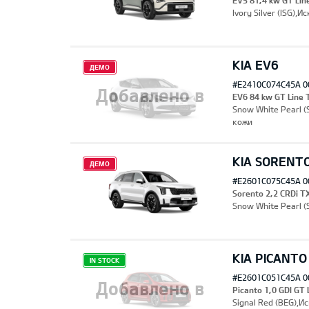
EV5 81,4 kw GT Li
Ivory Silver (ISG)
KIA EV6
ДЕМО
#E2410C074C45A 0
Добавлено в
EV6 84 kw GT Line
Snow White Pearl 
кожи
KIA SORENT
закладки
ДЕМО
#E2601C075C45A 0
Sorento 2,2 CRDi T
Snow White Pearl 
KIA PICANTO
IN STOCK
#E2601C051C45A 0
Добавлено в
Picanto 1,0 GDI GT
Signal Red (BEG),