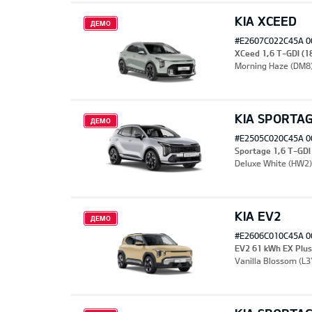
KIA XCEED
ДЕМО
#E2607C022C45A 0
XCeed 1,6 T-GDI (1
Morning Haze (DM8
KIA SPORTA
ДЕМО
#E2505C020C45A 0
Sportage 1,6 T-GDI
Deluxe White (HW2)
KIA EV2
ДЕМО
#E2606C010C45A 0
EV2 61 kWh EX Plu
Vanilla Blossom (L