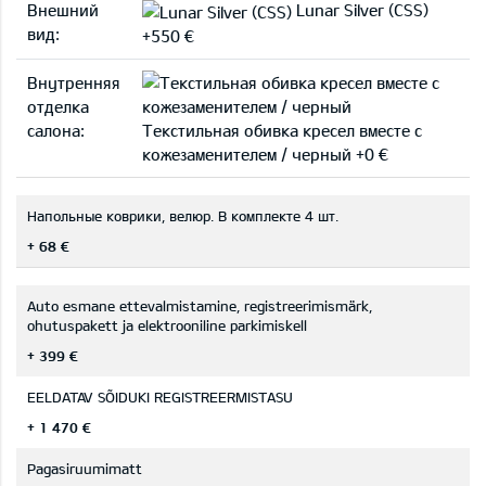
Внешний
Lunar Silver (CSS)
вид:
+550 €
Внутренняя
отделка
салона:
Текстильная обивка кресел вместе с
кожезаменителем / черный +0 €
Напольные коврики, велюр. B комплекте 4 шт.
+ 68 €
Auto esmane ettevalmistamine, registreerimismärk,
ohutuspakett ja elektrooniline parkimiskell
+ 399 €
EELDATAV SÕIDUKI REGISTREERMISTASU
+ 1 470 €
Pagasiruumimatt