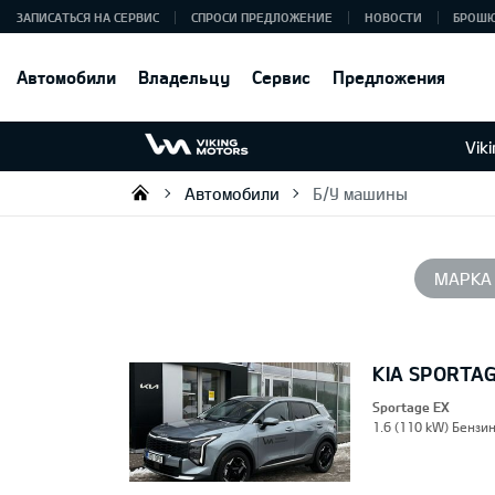
ЗАПИСАТЬСЯ НА СЕРВИС
СПРОСИ ПРЕДЛОЖЕНИЕ
НОВОСТИ
БРОШ
Автомобили
Владельцу
Сервис
Предложения
Vik
Автомобили
Б/У машины
Viking Motors - Kia продажа, о
МАРКА
KIA SPORTA
Sportage EX
1.6 (110 kW) Бензин