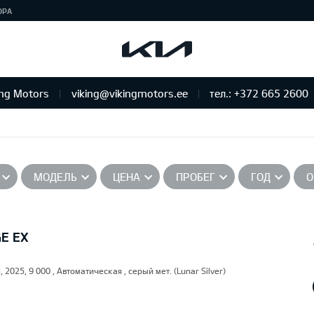
ЮРА
ing Motors
viking@vikingmotors.ee
тел.: +372 665 2600
бслуживание и ремонт
МОДЕЛЬ
ЦЕНА
ПРОБЕГ
ГОД
О
GE EX
, 2025, 9 000 , Автоматическая , серый мет. (Lunar Silver)