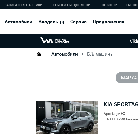
ЗАПИСАТЬСЯ НА СЕРВИС
СПРОСИ ПРЕДЛОЖЕНИЕ
НОВОСТИ
БРОШ
Автомобили
Владельцу
Сервис
Предложения
Vik
Автомобили
Б/У машины
Viking Motors - Kia продажа, о
МАРКА
KIA SPORTA
Sportage EX
1.6 (110 kW) Бензин