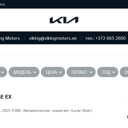
ЮРА
ing Motors
viking@vikingmotors.ee
тел.: +372 665 2600
бслуживание и ремонт
МОДЕЛЬ
ЦЕНА
ПРОБЕГ
ГОД
О
GE EX
, 2025, 9 000 , Автоматическая , серый мет. (Lunar Silver)