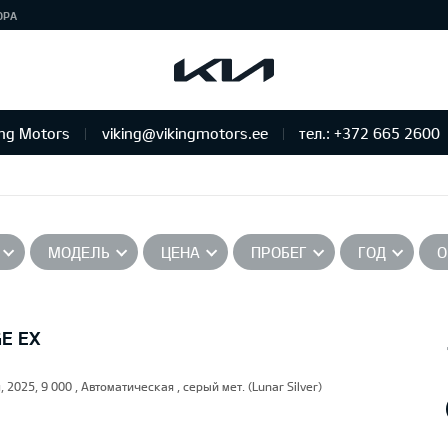
ЮРА
ing Motors
viking@vikingmotors.ee
тел.: +372 665 2600
бслуживание и ремонт
МОДЕЛЬ
ЦЕНА
ПРОБЕГ
ГОД
О
GE EX
, 2025, 9 000 , Автоматическая , серый мет. (Lunar Silver)