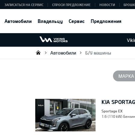
ЗАПИСАТЬСЯ НА СЕРВИС
СПРОСИ ПРЕДЛОЖЕНИЕ
НОВОСТИ
БРОШ
Автомобили
Владельцу
Сервис
Предложения
Vik
Автомобили
Б/У машины
Viking Motors - Kia продажа, о
МАРКА
KIA SPORTA
Sportage EX
1.6 (110 kW) Бензин