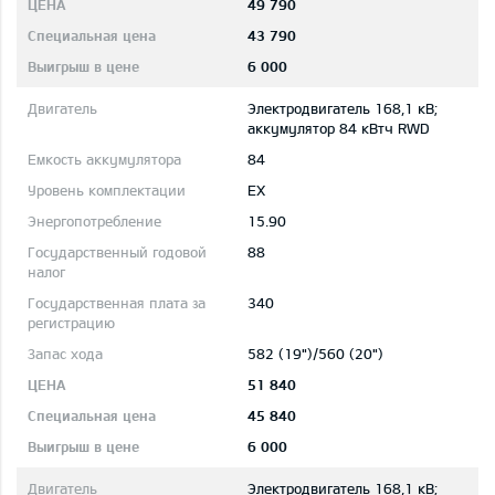
49 790
43 790
6 000
Электродвигатель 168,1 кВ;
aккумулятор 84 кВтч RWD
84
EX
15.90
88
340
582 (19")/560 (20")
51 840
45 840
6 000
Электродвигатель 168,1 кВ;