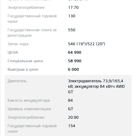
17.70
130
550
546 (19")/522 (20")
64 990
58 990
6 000
Электродвигатель 73,9/165,4
кВ; aккумулятор 84 кВтч AWD
GT
84
GT
20.90
154