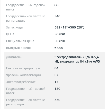
88
340
582 (19")/560 (20")
56 890
50 890
6 000
Электродвигатель 73,9/165,4
кВ; aккумулятор 84 кВтч AWD
84
EX
17
130
550