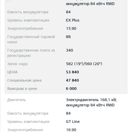
aккумулятор 84 кВтч RWD
84
EX Plus
15.90
88
340
582 (19")/560 (20")
53 840
47 840
6 000
Электродвигатель 168,1 кВ;
aккумулятор 84 кВтч RWD
84
GT Line
16.90