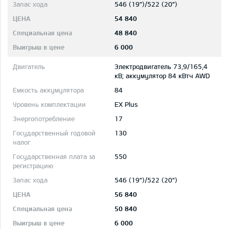
546 (19")/522 (20")
54 840
48 840
6 000
Электродвигатель 73,9/165,4
кВ; aккумулятор 84 кВтч AWD
84
EX Plus
17
130
550
546 (19")/522 (20")
56 840
50 840
6 000