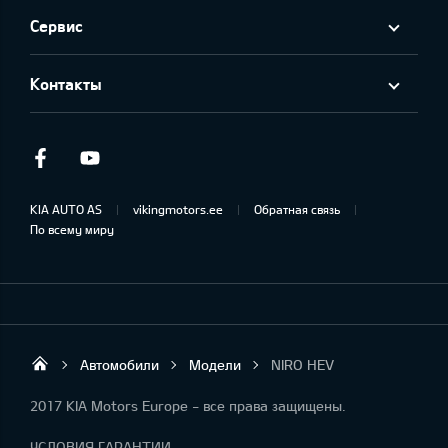
Сервис
Контакты
Facebook
Youtube
KIA AUTO AS
vikingmotors.ee
Обратная связь
По всему миру
Автомобили
Модели
NIRO HEV
Viking Motors - Kia продажа, обслуживан
2017 KIA Motors Europe - все права защищены.
УСЛОВИЯ ГАРАНТИИ