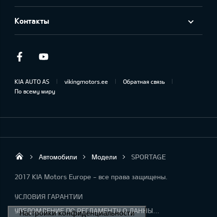
Контакты
Facebook
Youtube
KIA AUTO AS
vikingmotors.ee
Обратная связь
По всему миру
Автомобили
Модели
SPORTAGE
Viking Motors - Kia продажа, обслуживан
2017 KIA Motors Europe - все права защищены.
УСЛОВИЯ ГАРАНТИИ
УВЕДОМЛЕНИЕ ПО РЕГЛАМЕНТУ О ДАННЫХ "KIA CONNECT "