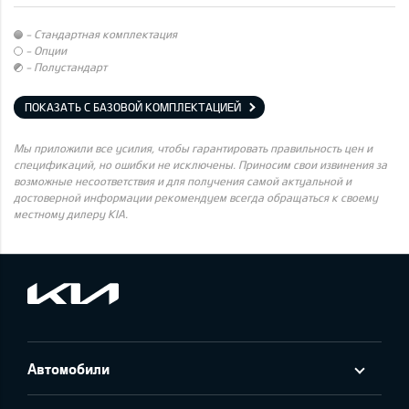
- Стандартная комплектация
- Опции
- Полустандарт
ПОКАЗАТЬ С БАЗОВОЙ КОМПЛЕКТАЦИЕЙ
Мы приложили все усилия, чтобы гарантировать правильность цен и
спецификаций, но ошибки не исключены. Приносим свои извинения за
возможные несоответствия и для получения самой актуальной и
достоверной информации рекомендуем всегда обращаться к своему
местному дилеру KIA.
Автомобили