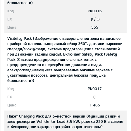
безопасности)
PK0016
/
P
565
Visibility Pack (Изображение с камеры слепой зоны на дисплее
приборной панели, панорамный обзор 360°, датчики парковки
спереди/сбоку/сзади, система предотвращения столкновений
при движении задним ходом). Включает Safety Pack (Safety
Pack (Система предупреждения о слепых зонах с
предупреждением о перекрёстном движении сзади,
eлектроскладывающиеся обогреваемые боковые зеркала с
указателями поворота, центральная боковая подушка
безопасности))
PK0017
1 465
Пакет Charging Pack для 5-местной версии (Функция раздачи
электроэнергии Vehicle-to-Load 3,5 kW, розетка 220 В в салоне
и беспроводное зарядное устройство для телефона)