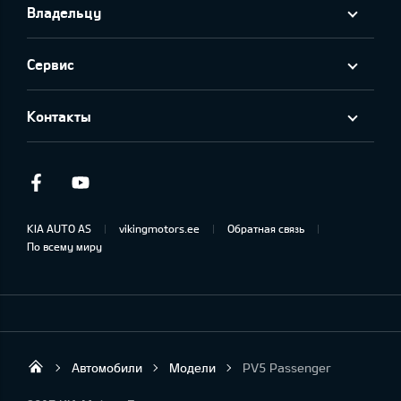
Владельцу
Сервис
Контакты
Facebook
Youtube
KIA AUTO AS
vikingmotors.ee
Обратная связь
По всему миру
Автомобили
Модели
PV5 Passenger
Viking Motors - Kia продажа, обслуживан