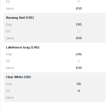
650
Runway Red (CR5)
CR5
650
Lakehouse Gray (LHG)
LHG
650
Clear White (UD)
UD