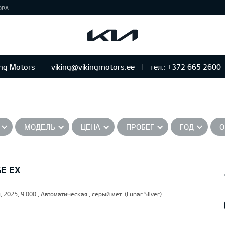
ЮРА
ing Motors
viking@vikingmotors.ee
тел.: +372 665 2600
бслуживание и ремонт
МОДЕЛЬ
ЦЕНА
ПРОБЕГ
ГОД
О
GE EX
, 2025, 9 000 , Автоматическая , серый мет. (Lunar Silver)