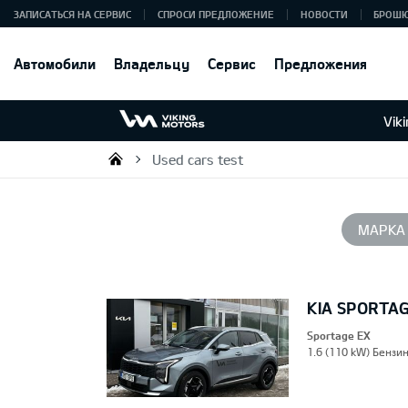
ЗАПИСАТЬСЯ НА СЕРВИС
СПРОСИ ПРЕДЛОЖЕНИЕ
НОВОСТИ
БРОШ
Автомобили
Владельцу
Сервис
Предложения
Vik
Used cars test
Viking Motors - Kia продажа, о
МАРКА
KIA SPORTA
Sportage EX
1.6 (110 kW) Бензин