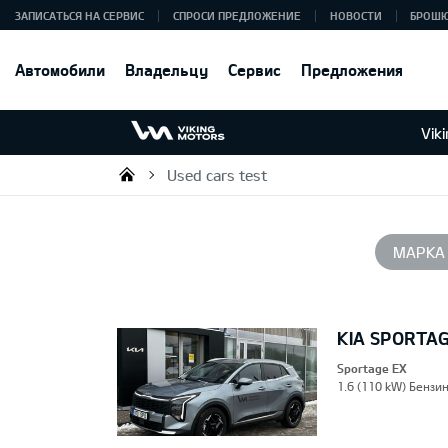
ЗАПИСАТЬСЯ НА СЕРВИС
СПРОСИ ПРЕДЛОЖЕНИЕ
НОВОСТИ
БРОШ
Автомобили
Владельцу
Сервис
Предложения
Vik
Used cars test
Viking Motors - Kia продажа, о
МАРКА
KIA SPORTA
Sportage EX
1.6 (110 kW) Бензин