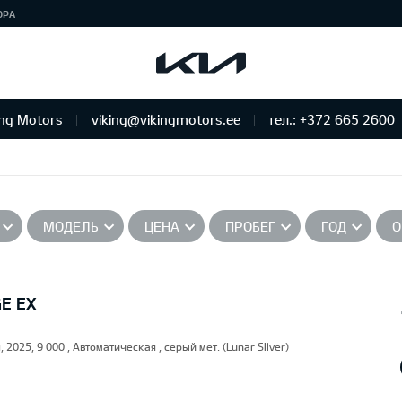
ЮРА
ing Motors
viking@vikingmotors.ee
тел.: +372 665 2600
бслуживание и ремонт
МОДЕЛЬ
ЦЕНА
ПРОБЕГ
ГОД
О
GE EX
, 2025, 9 000 , Автоматическая , серый мет. (Lunar Silver)