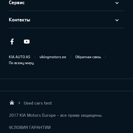
Сервис
Контакты
Facebook
Youtube
KIA AUTO AS
vikingmotors.ee
Обратная связь
По всему миру
Used cars test
Viking Motors - Kia продажа, обслуживан
2017 KIA Motors Europe - все права защищены.
УСЛОВИЯ ГАРАНТИИ