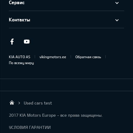
Сервис
Контакты
Facebook
Youtube
KIA AUTO AS
vikingmotors.ee
Обратная связь
По всему миру
Used cars test
Viking Motors - Kia продажа, обслуживан
2017 KIA Motors Europe - все права защищены.
УСЛОВИЯ ГАРАНТИИ