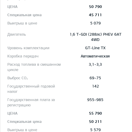
50 790
45 711
5 079
1,6 T-GDI (288лс) PHEV 6AT
4WD
GT-Line TX
Автоматическая
3,1-3,3
69-75
142
955-985
55 790
50 211
5 579