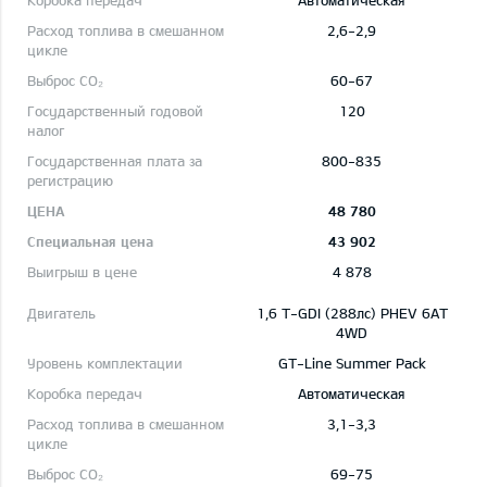
Автоматическая
2,6-2,9
60-67
120
800-835
48 780
43 902
4 878
1,6 T-GDI (288лс) PHEV 6AT
4WD
GT-Line Summer Pack
Автоматическая
3,1-3,3
69-75