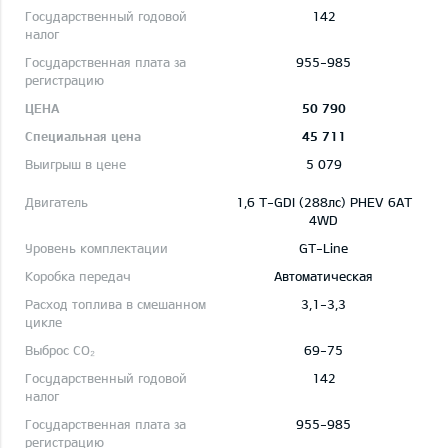
142
955-985
50 790
45 711
5 079
1,6 T-GDI (288лс) PHEV 6AT
4WD
GT-Line
Автоматическая
3,1-3,3
69-75
142
955-985