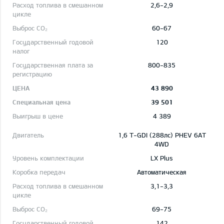
2,6-2,9
60-67
120
800-835
43 890
39 501
4 389
1,6 T-GDI (288лс) PHEV 6AT
4WD
LX Plus
Автоматическая
3,1-3,3
69-75
142