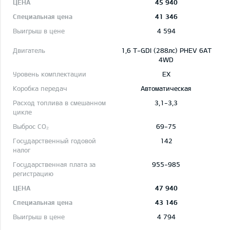
45 940
41 346
4 594
1,6 T-GDI (288лс) PHEV 6AT
4WD
EX
Автоматическая
3,1-3,3
69-75
142
955-985
47 940
43 146
4 794