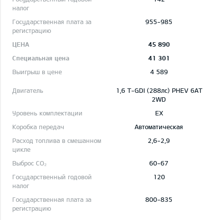
955-985
45 890
41 301
4 589
1,6 T-GDI (288лс) PHEV 6AT
2WD
EX
Автоматическая
2,6-2,9
60-67
120
800-835