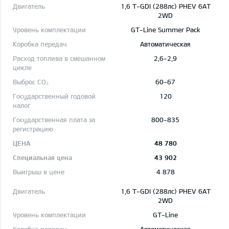
1,6 T-GDI (288лс) PHEV 6AT
2WD
GT-Line Summer Pack
Автоматическая
2,6-2,9
60-67
120
800-835
48 780
43 902
4 878
1,6 T-GDI (288лс) PHEV 6AT
2WD
GT-Line