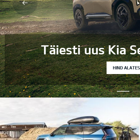
uus Kia Seltos nüüd Eest
HIND ALATES 29 241 EUR