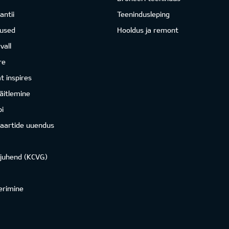
antii
Teenindusleping
mused
Hooldus ja remont
vall
re
 inspires
äitlemine
i
kaartide uuendus
ojuhend (KCVG)
erimine