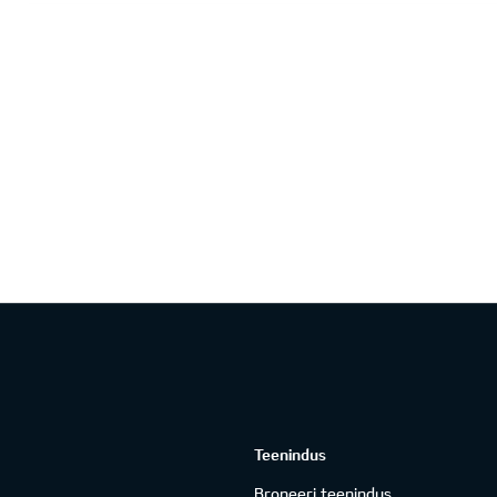
Teenindus
Broneeri teenindus