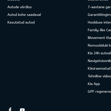
Autode võrdlus
7-aastane gar
Autod kohe saadaval
Garantiitingi
Kasutatud autod
Hoolduse inter
Family-like Ca
Movement that
Romusõiduki k
Kia 24h autoab
Navigatsiooni
Käsiraamatud
Tehniline vide
Kia App
GPF regenere