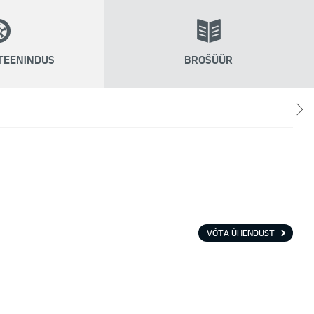
TEENINDUS
BROŠÜÜR
VÕTA ÜHENDUST