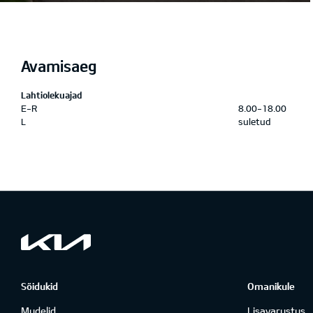
Avamisaeg
Lahtiolekuajad
E-R
8.00-18.00
L
suletud
Sõidukid
Omanikule
Mudelid
Lisavarustus