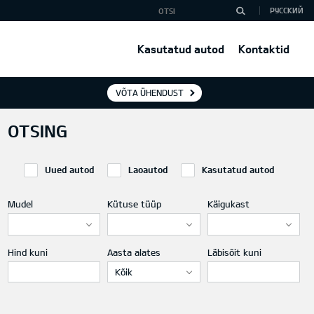
РУССКИЙ
Kasutatud autod
Kontaktid
VÕTA ÜHENDUST
OTSING
Uued autod
Laoautod
Kasutatud autod
Mudel
Kütuse tüüp
Käigukast
Hind kuni
Aasta alates
Läbisõit kuni
Kõik