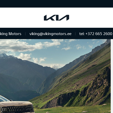
iking Motors
viking@vikingmotors.ee
tel: +372 665 2600