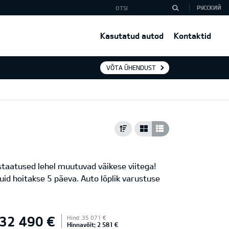
РУССКИЙ
Kasutatud autod
Kontaktid
VÕTA ÜHENDUST
 staatused lehel muutuvad väikese viitega!
uid hoitakse 5 päeva. Auto lõplik varustuse
32 490 €
Hind: 35 071 €
Hinnavõit: 2 581 €