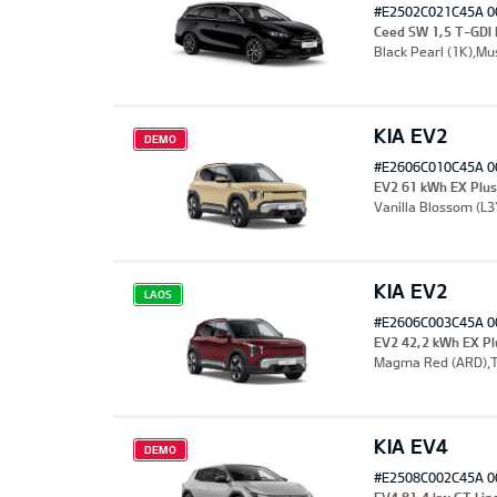
#E2502C021C45A 0
Ceed SW 1,5 T-GDI
Black Pearl (1K),Mu
KIA EV2
DEMO
#E2606C010C45A 0
EV2 61 kWh EX Plu
Vanilla Blossom (L3Y
KIA EV2
LAOS
#E2606C003C45A 0
EV2 42,2 kWh EX P
Magma Red (ARD),Tek
KIA EV4
DEMO
#E2508C002C45A 0