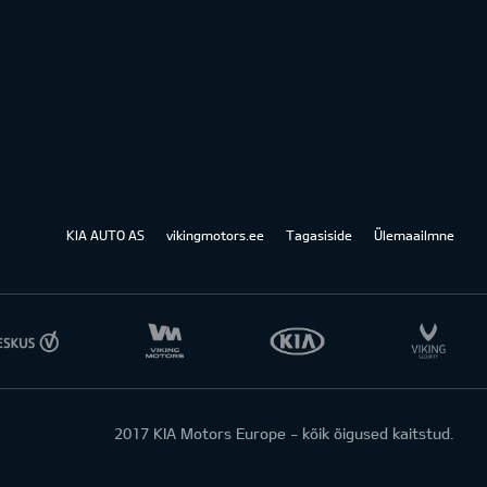
KIA AUTO AS
vikingmotors.ee
Tagasiside
Ülemaailmne
2017 KIA Motors Europe - kõik õigused kaitstud.