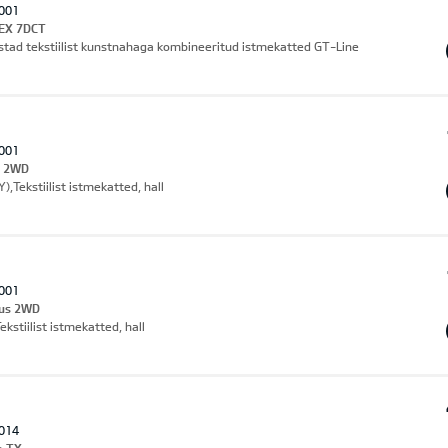
001
 EX 7DCT
stad tekstiilist kunstnahaga kombineeritud istmekatted GT-Line
001
s 2WD
),Tekstiilist istmekatted, hall
001
lus 2WD
stiilist istmekatted, hall
014