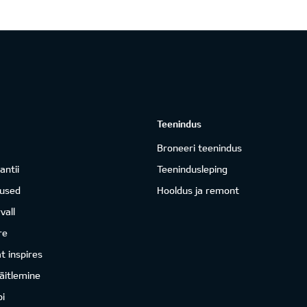
Teenindus
Broneeri teenindus
antii
Teenindusleping
mused
Hooldus ja remont
vall
re
 inspires
äitlemine
i