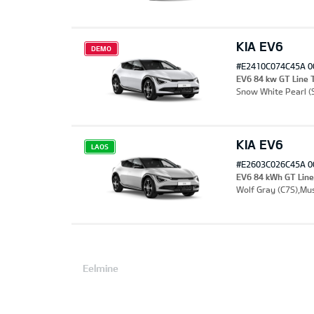
KIA EV6
DEMO
#E2410C074C45A 0
EV6 84 kw GT Line
Snow White Pearl (
KIA EV6
LAOS
#E2603C026C45A 0
EV6 84 kWh GT Lin
Wolf Gray (C7S),Mu
Eelmine