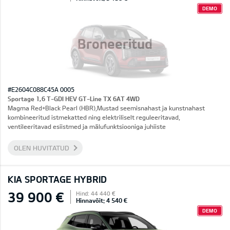
DEMO
Broneeritud
#E2604C088C45A 0005
Sportage 1,6 T-GDI HEV GT-Line TX 6AT 4WD
Magma Red+Black Pearl (HBR),Mustad seemisnahast ja kunstnahast
kombineeritud istmekatted ning elektriliselt reguleeritavad,
ventileeritavad esiistmed ja mälufunktsiooniga juhiiste
OLEN HUVITATUD
KIA SPORTAGE HYBRID
39 900 €
Hind: 44 440 €
Hinnavõit: 4 540 €
DEMO