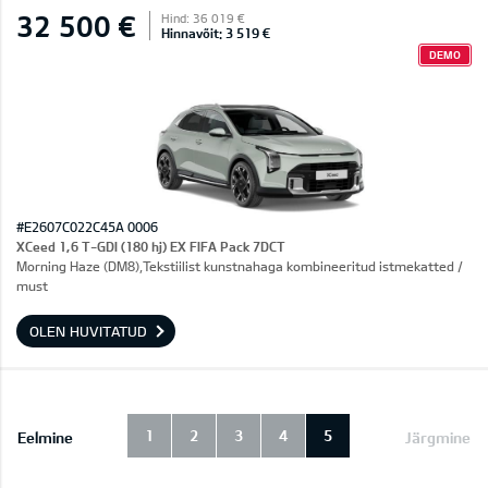
32 500 €
Hind: 36 019 €
Hinnavõit: 3 519 €
DEMO
#E2607C022C45A 0006
XCeed 1,6 T-GDI (180 hj) EX FIFA Pack 7DCT
Morning Haze (DM8),Tekstiilist kunstnahaga kombineeritud istmekatted /
must
OLEN HUVITATUD
1
2
3
4
5
Eelmine
Järgmine