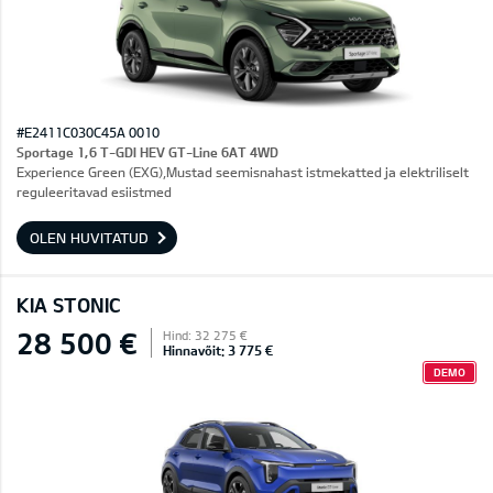
#E2411C030C45A 0010
Sportage 1,6 T-GDI HEV GT-Line 6AT 4WD
Experience Green (EXG),Mustad seemisnahast istmekatted ja elektriliselt
reguleeritavad esiistmed
OLEN HUVITATUD
KIA STONIC
28 500 €
Hind: 32 275 €
Hinnavõit: 3 775 €
DEMO