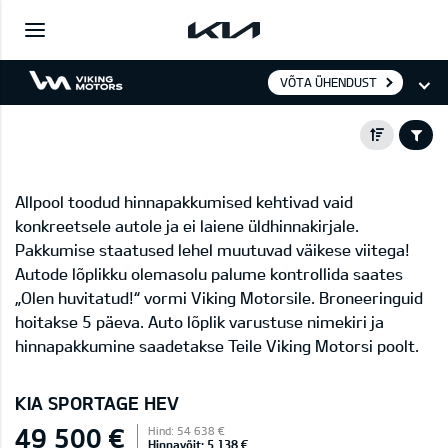
VÕTA ÜHENDUST
Allpool toodud hinnapakkumised kehtivad vaid
konkreetsele autole ja ei laiene üldhinnakirjale.
Pakkumise staatused lehel muutuvad väikese viitega!
Autode lõplikku olemasolu palume kontrollida saates
„Olen huvitatud!“ vormi Viking Motorsile. Broneeringuid
hoitakse 5 päeva. Auto lõplik varustuse nimekiri ja
hinnapakkumine saadetakse Teile Viking Motorsi poolt.
KIA SPORTAGE HEV
49 500 €
Hind: 54 638 €
Hinnavõit: 5 138 €