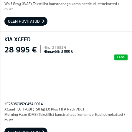
Wolf Gray (WAF),Tekstiilist kunstnahaga kombineeritud istmekatted /
must
OLEN HUVITATUD
KIA XCEED
28 995 €
Hind: 31 995 €
Hinnavõit: 3 000 €
LAOS
#E2606C052C45A 0014
XCeed 1,6 T-GDI (150 hj) LX Plus FIFA Pack 7DCT
Morning Haze (DM8),Tekstiilist kunstnahaga kombineeritud istmekatted /
must