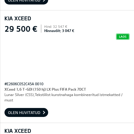
OLEN HUVITATUD
KIA XCEED
29 500 €
Hind: 32 547 €
Hinnavõit: 3 047 €
LAOS
#E2606C052C45A 0010
XCeed 1,6 T-GDI (150 hj) LX Plus FIFA Pack 7DCT
Lunar Silver (CSS),Tekstiilist kunstnahaga kombineeritud istmekatted /
must
OLEN HUVITATUD
KIA XCEED