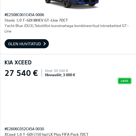
#E2508C001C45A 0006
Stonic 1,0 T-GDI MHEV GT-Line 7DCT
Yacht Blue (DU3),Tekstiilist kunstnahaga kombineeritud istmekatted GT-
Line
OLEN HUVITATUD
KIA XCEED
27 540 €
Hind: 30 540 €
Hinnavõit: 3 000 €
LAOS
#E2606C052C45A 0030
XCeed 1,6 T-GDI (150 hp) LX Plus FIFA Pack 7DCT