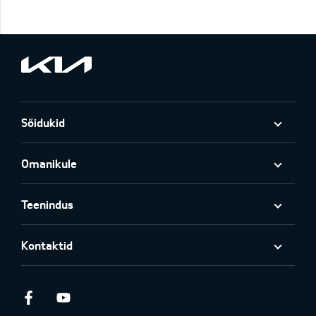
Sõidukid
Omanikule
Teenindus
Kontaktid
Facebook
Youtube