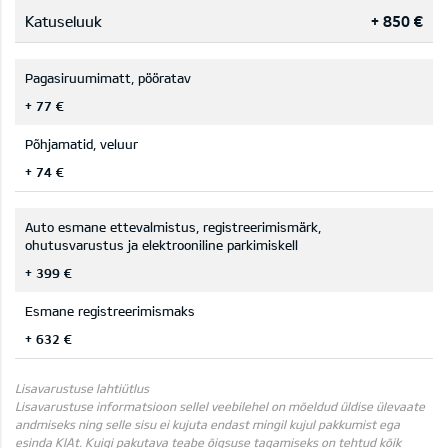
Katuseluuk
+ 850 €
Pagasiruumimatt, pööratav
+ 77 €
Põhjamatid, veluur
+ 74 €
Auto esmane ettevalmistus, registreerimismärk,
ohutusvarustus ja elektrooniline parkimiskell
+ 399 €
Esmane registreerimismaks
+ 632 €
Lisavarustuse lahtiütlus
Lisavarustuse informatsioon sellel veebilehel on mõeldud üldise ülevaate
andmiseks ning selle sisu ei kujuta endast mingil kujul pakkumist ega
esinda KIAt. Kuigi pakutava teabe õigsuse tagamiseks on tehtud kõik