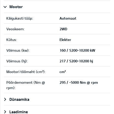
Mootor
Käigukasti tüüp:
Automaat
Veoskeem:
2WD
Kütus:
Elekter
Võimsus (kw):
160 / 5200~10200 kW
Võimsus (hj):
217 / 5200~10200 hj
Mootori töömaht (cm³):
cm³
Pöördemoment (Nm @
295 / ~5000 Nm @ rpm
rpm):
Dünaamika
Laadimine