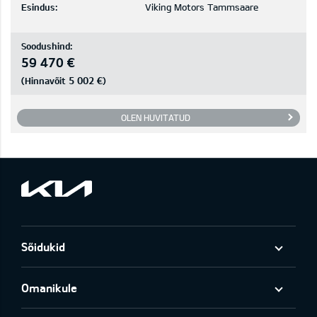
Esindus:
Viking Motors Tammsaare
Soodushind:
59 470 €
5 002 €
(Hinnavõit
)
OLEN HUVITATUD
Sõidukid
Omanikule