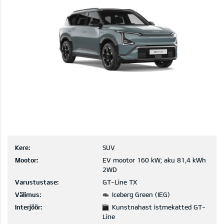
Kere:
SUV
Mootor:
EV mootor 160 kW; aku 81,4 kWh
2WD
Varustustase:
GT-Line TX
Välimus:
Iceberg Green (IEG)
Interjöör:
Kunstnahast istmekatted GT-
Line