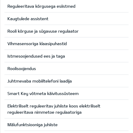
Reguleeritava kõrgusega esiistmed
Kaugtulede assistent
Rooli kõrguse ja sügavuse regulaator
Vihmasensoriga klaasipuhastid
Istmesoojendused ees ja taga
Roolisoojendus
Juhtmevaba mobiiltelefoni laadija
Smart Key võtmeta käivitussüsteem
Elektriliselt reguleeritav juhiiste koos elektriliselt
reguleeritava nimmetoe regulaatoriga
Mälufunktsiooniga juhiiste