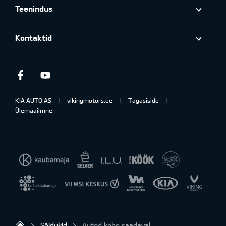
Teenindus
Kontaktid
Facebook
Youtube
KIA AUTO AS
vikingmotors.ee
Tagasiside
Ülemaailmne
Sõidukid
Autod kohe saadaval