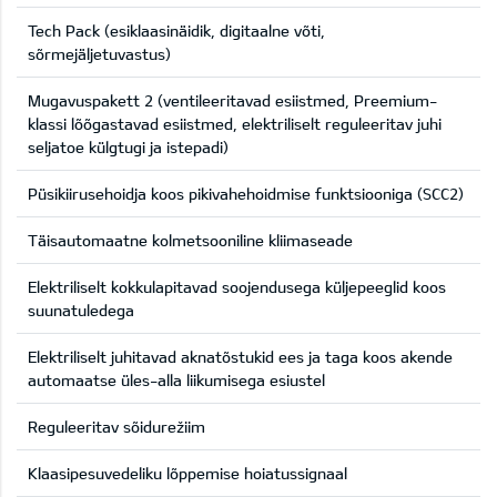
Tech Pack (esiklaasinäidik, digitaalne võti,
sõrmejäljetuvastus)
Mugavuspakett 2 (ventileeritavad esiistmed, Preemium-
klassi lõõgastavad esiistmed, elektriliselt reguleeritav juhi
seljatoe külgtugi ja istepadi)
Püsikiirusehoidja koos pikivahehoidmise funktsiooniga (SCC2)
Täisautomaatne kolmetsooniline kliimaseade
Elektriliselt kokkulapitavad soojendusega küljepeeglid koos
suunatuledega
Elektriliselt juhitavad aknatõstukid ees ja taga koos akende
automaatse üles-alla liikumisega esiustel
Reguleeritav sõidurežiim
Klaasipesuvedeliku lõppemise hoiatussignaal