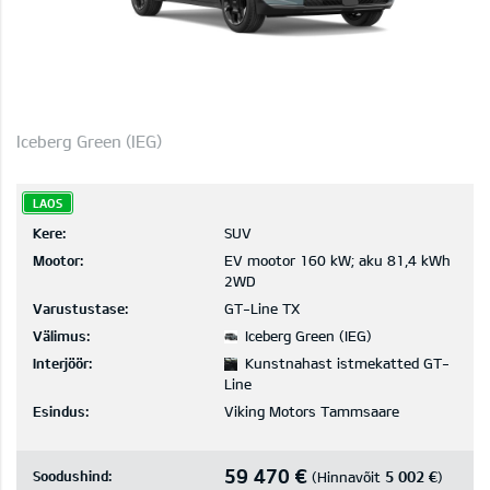
Iceberg Green (IEG)
LAOS
Kere:
SUV
Mootor:
EV mootor 160 kW; aku 81,4 kWh
2WD
Varustustase:
GT-Line TX
Välimus:
Iceberg Green (IEG)
Interjöör:
Kunstnahast istmekatted GT-
Line
Esindus:
Viking Motors Tammsaare
59 470 €
Soodushind:
5 002 €
(Hinnavõit
)