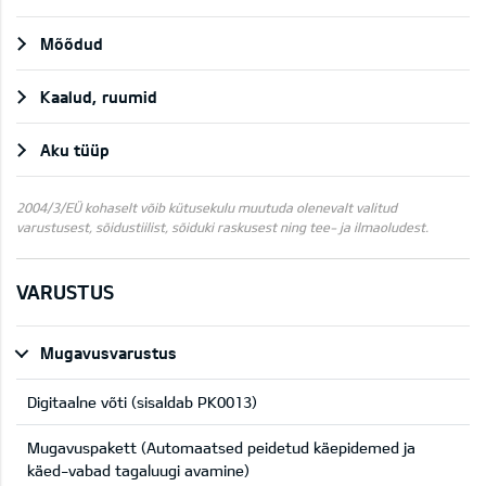
Mõõdud
Kaalud, ruumid
Aku tüüp
2004/3/EÜ kohaselt võib kütusekulu muutuda olenevalt valitud
varustusest, sõidustiilist, sõiduki raskusest ning tee- ja ilmaoludest.
VARUSTUS
Mugavusvarustus
Digitaalne võti (sisaldab PK0013)
Mugavuspakett (Automaatsed peidetud käepidemed ja
käed-vabad tagaluugi avamine)