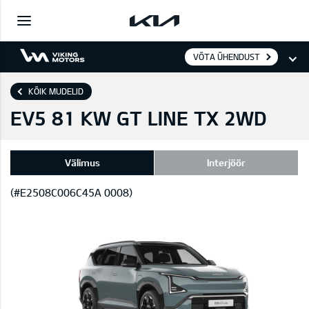
VÕTA ÜHENDUST
KÕIK MUDELID
EV5 81 KW GT LINE TX 2WD
Välimus
Interjöör
(#E2508C006C45A 0008)