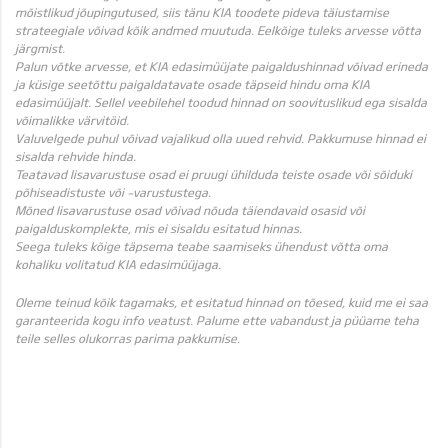
mõistlikud jõupingutused, siis tänu KIA toodete pideva täiustamise
strateegiale võivad kõik andmed muutuda. Eelkõige tuleks arvesse võtta
järgmist.
Palun võtke arvesse, et KIA edasimüüjate paigaldushinnad võivad erineda
ja küsige seetõttu paigaldatavate osade täpseid hindu oma KIA
edasimüüjalt. Sellel veebilehel toodud hinnad on soovituslikud ega sisalda
võimalikke värvitöid.
Valuvelgede puhul võivad vajalikud olla uued rehvid. Pakkumuse hinnad ei
sisalda rehvide hinda.
Teatavad lisavarustuse osad ei pruugi ühilduda teiste osade või sõiduki
põhiseadistuste või -varustustega.
Mõned lisavarustuse osad võivad nõuda täiendavaid osasid või
paigalduskomplekte, mis ei sisaldu esitatud hinnas.
Seega tuleks kõige täpsema teabe saamiseks ühendust võtta oma
kohaliku volitatud KIA edasimüüjaga.
Oleme teinud kõik tagamaks, et esitatud hinnad on tõesed, kuid me ei saa
garanteerida kogu info veatust. Palume ette vabandust ja püüame teha
teile selles olukorras parima pakkumise.