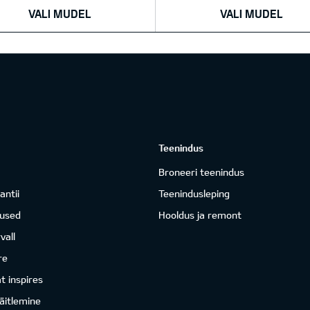
VALI MUDEL
VALI MUDEL
Teenindus
Broneeri teenindus
antii
Teenindusleping
mused
Hooldus ja remont
vall
re
 inspires
äitlemine