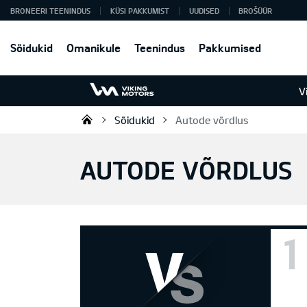
BRONEERI TEENINDUS
KÜSI PAKKUMIST
UUDISED
BROŠÜÜR
Sõidukid
Omanikule
Teenindus
Pakkumised
V
Sõidukid
Autode võrdlus
Viking Motors - Kia müük, hoold
AUTODE VÕRDLUS