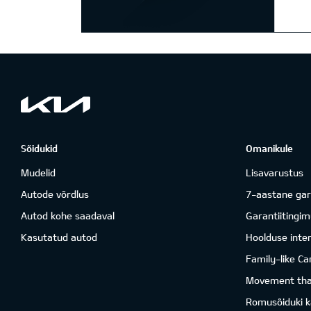
Sõidukid
Omanikule
Mudelid
Lisavarustus
Autode võrdlus
7-aastane gar
Autod kohe saadaval
Garantiitingi
Kasutatud autod
Hoolduse inter
Family-like Ca
Movement that
Romusõiduki k