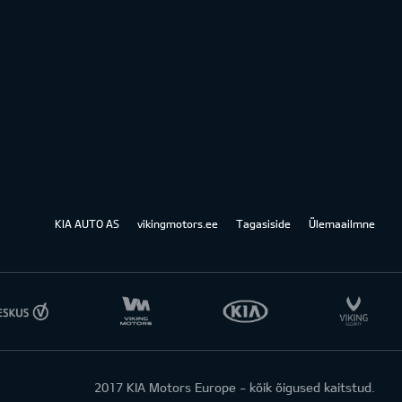
KIA AUTO AS
vikingmotors.ee
Tagasiside
Ülemaailmne
2017 KIA Motors Europe - kõik õigused kaitstud.