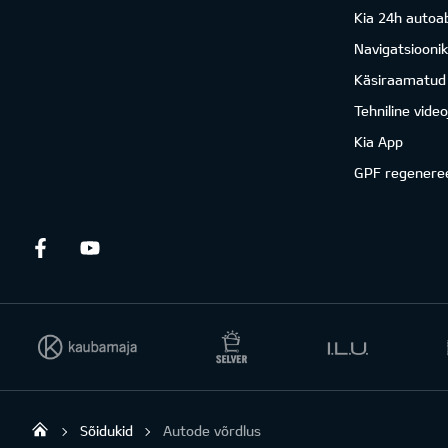
Kia 24h autoab
Navigatsiooni
Käsiraamatud
Tehniline vide
Kia App
GPF regenere
Facebook
Youtube
Sõidukid
Autode võrdlus
Viking Motors - Kia müük, hooldus ja rem