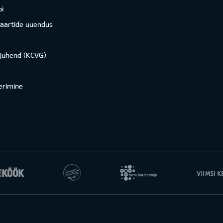
i
kaartide uuendus
ojuhend (KCVG)
erimine
ont