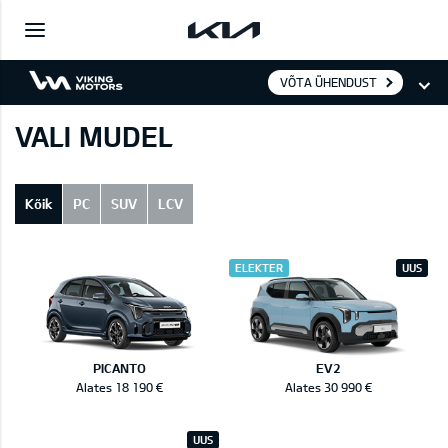
VÕTA ÜHENDUST
VALI MUDEL
Kõik
PC
SUV
LCV
ELEKTER
UUS
PICANTO
EV2
Alates 18 190 €
Alates 30 990 €
UUS