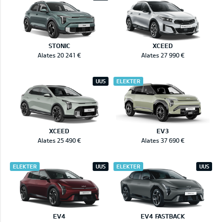
STONIC
XCEED
Alates 20 241 €
Alates 27 990 €
UUS
ELEKTER
XCEED
EV3
Alates 25 490 €
Alates 37 690 €
ELEKTER
UUS
ELEKTER
UUS
EV4
EV4 FASTBACK