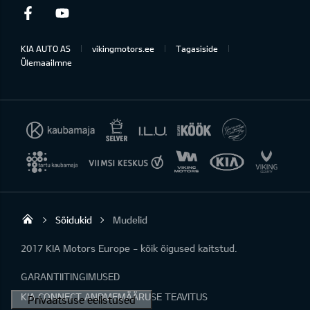
Facebook
Youtube
KIA AUTO AS
vikingmotors.ee
Tagasiside
Ülemaailmne
Sõidukid
Mudelid
Viking Motors - Kia müük, hooldus ja rem
2017 KIA Motors Europe - kõik õigused kaitstud.
GARANTIITINGIMUSED
KIA CONNECT ANDMEMÄÄRUSE TEAVITUS