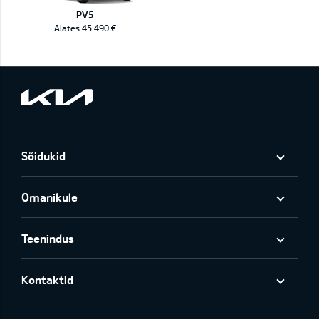
PV5
Alates 45 490 €
Sõidukid
Omanikule
Teenindus
Kontaktid