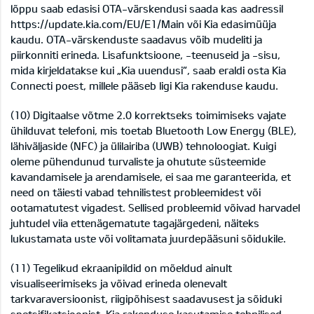
lõppu saab edasisi OTA-värskendusi saada kas aadressil
https://update.kia.com/EU/E1/Main või Kia edasimüüja
kaudu. OTA-värskenduste saadavus võib mudeliti ja
piirkonniti erineda. Lisafunktsioone, -teenuseid ja -sisu,
mida kirjeldatakse kui „Kia uuendusi“, saab eraldi osta Kia
Connecti poest, millele pääseb ligi Kia rakenduse kaudu.
(10) Digitaalse võtme 2.0 korrektseks toimimiseks vajate
ühilduvat telefoni, mis toetab Bluetooth Low Energy (BLE),
lähiväljaside (NFC) ja ülilairiba (UWB) tehnoloogiat. Kuigi
oleme pühendunud turvaliste ja ohutute süsteemide
kavandamisele ja arendamisele, ei saa me garanteerida, et
need on täiesti vabad tehnilistest probleemidest või
ootamatutest vigadest. Sellised probleemid võivad harvadel
juhtudel viia ettenägematute tagajärgedeni, näiteks
lukustamata uste või volitamata juurdepääsuni sõidukile.
(11) Tegelikud ekraanipildid on mõeldud ainult
visualiseerimiseks ja võivad erineda olenevalt
tarkvaraversioonist, riigipõhisest saadavusest ja sõiduki