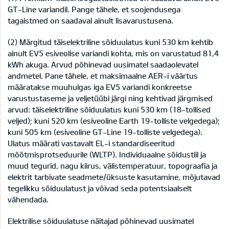
GT-Line variandil. Pange tähele, et soojendusega
tagaistmed on saadaval ainult lisavarustusena.
(2) Märgitud täiselektriline sõiduulatus kuni 530 km kehtib
ainult EV5 esiveolise variandi kohta, mis on varustatud 81,4
kWh akuga. Arvud põhinevad uusimatel saadaolevatel
andmetel. Pane tähele, et maksimaalne AER-i väärtus
määratakse muuhulgas iga EV5 variandi konkreetse
varustustaseme ja veljetüübi järgi ning kehtivad järgmised
arvud: täiselektriline sõiduulatus kuni 530 km (18-tollised
veljed); kuni 520 km (esiveoline Earth 19-tolliste velgedega);
kuni 505 km (esiveoline GT-Line 19-tolliste velgedega).
Ulatus määrati vastavalt EL-i standardiseeritud
mõõtmisprotseduurile (WLTP). Individuaalne sõidustiil ja
muud tegurid, nagu kiirus, välistemperatuur, topograafia ja
elektrit tarbivate seadmete/üksuste kasutamine, mõjutavad
tegelikku sõiduulatust ja võivad seda potentsiaalselt
vähendada.
Elektrilise sõiduulatuse näitajad põhinevad uusimatel