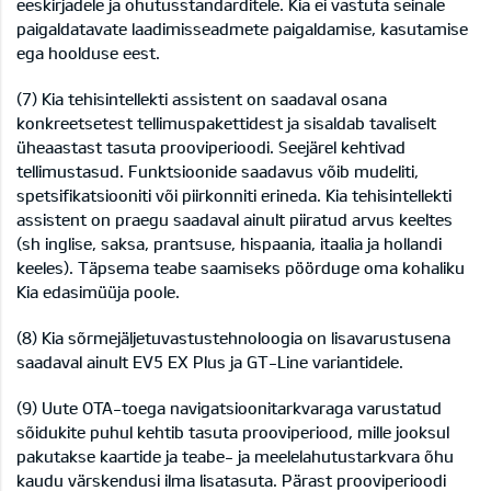
eeskirjadele ja ohutusstandarditele. Kia ei vastuta seinale
paigaldatavate laadimisseadmete paigaldamise, kasutamise
ega hoolduse eest.
(7) Kia tehisintellekti assistent on saadaval osana
konkreetsetest tellimuspakettidest ja sisaldab tavaliselt
üheaastast tasuta prooviperioodi. Seejärel kehtivad
tellimustasud. Funktsioonide saadavus võib mudeliti,
spetsifikatsiooniti või piirkonniti erineda. Kia tehisintellekti
assistent on praegu saadaval ainult piiratud arvus keeltes
(sh inglise, saksa, prantsuse, hispaania, itaalia ja hollandi
keeles). Täpsema teabe saamiseks pöörduge oma kohaliku
Kia edasimüüja poole.
(8) Kia sõrmejäljetuvastustehnoloogia on lisavarustusena
saadaval ainult EV5 EX Plus ja GT-Line variantidele.
(9) Uute OTA-toega navigatsioonitarkvaraga varustatud
sõidukite puhul kehtib tasuta prooviperiood, mille jooksul
pakutakse kaartide ja teabe- ja meelelahutustarkvara õhu
kaudu värskendusi ilma lisatasuta. Pärast prooviperioodi