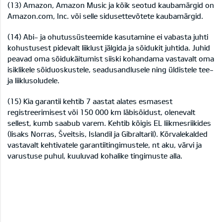
(13) Amazon, Amazon Music ja kõik seotud kaubamärgid on
Amazon.com, Inc. või selle sidusettevõtete kaubamärgid.
(14) Abi- ja ohutussüsteemide kasutamine ei vabasta juhti
kohustusest pidevalt liiklust jälgida ja sõidukit juhtida. Juhid
peavad oma sõidukäitumist siiski kohandama vastavalt oma
isiklikele sõiduoskustele, seadusandlusele ning üldistele tee-
ja liiklusoludele.
(15) Kia garantii kehtib 7 aastat alates esmasest
registreerimisest või 150 000 km läbisõidust, olenevalt
sellest, kumb saabub varem. Kehtib kõigis EL liikmesriikides
(lisaks Norras, Šveitsis, Islandil ja Gibraltaril). Kõrvalekalded
vastavalt kehtivatele garantiitingimustele, nt aku, värvi ja
varustuse puhul, kuuluvad kohalike tingimuste alla.