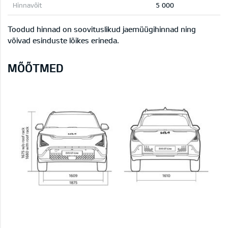
5 000
Toodud hinnad on soovituslikud jaemüügihinnad ning
võivad esinduste lõikes erineda.
MÕÕTMED