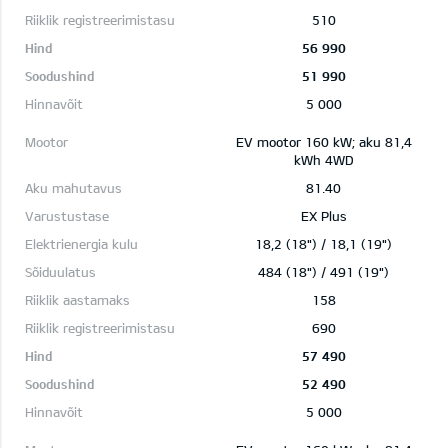
510
56 990
51 990
5 000
EV mootor 160 kW; aku 81,4
kWh 4WD
81.40
EX Plus
18,2 (18") / 18,1 (19")
484 (18") / 491 (19")
158
690
57 490
52 490
5 000