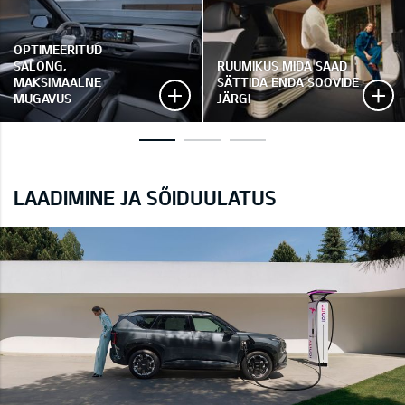
OPTIMEERITUD
SALONG,
RUUMIKUS MIDA SAAD
MAKSIMAALNE
SÄTTIDA ENDA SOOVIDE
MUGAVUS
JÄRGI
LAADIMINE JA SÕIDUULATUS