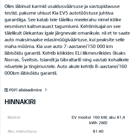
Olles läbinud karmid usaldusväärsuse ja vastupidavuse
testid, pakume uhiuut Kia EV5 autotööstuse juhtiva
garantiiga. See katab teie täieliku meelerahu nimel kõike
eesmisest kaitserauast tagumiseni. Kehtimisajal on see
täielikult ülekantav igale järgnevale omanikule, nii et te saate
auto maksimaalse edasimüügiväärtuse, kui peaksite selle
maha müüma. Kia uue auto 7-aastane/150 000 km
läbisõidu garantii. Kehtib kõikides ELi liikmesriikides (lisaks
Norras, Šveitsis, Islandil ja Gibraltaril) ning vastab kohalikele
nõuetele ja tingimustele. Auto akule kehtib 8-aastane/160
000km läbisõidu garantii.
PDFi allalaadimine
HINNAKIRI
EV mootor 160 kW; aku 81,4
kWh 2WD
81.40