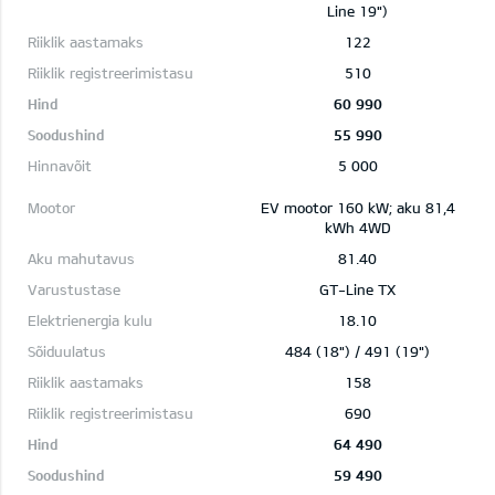
Line 19")
122
510
60 990
55 990
5 000
EV mootor 160 kW; aku 81,4
kWh 4WD
81.40
GT-Line TX
18.10
484 (18") / 491 (19")
158
690
64 490
59 490