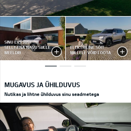
SINU EV5 JUST
SELLISENA NAGU SULLE
ELEKTRILINE SÕIT
MEELDIB
MILLELE VÕID LOOTA
MUGAVUS JA ÜHILDUVUS
Nutikas ja lihtne ühilduvus sinu seadmetega