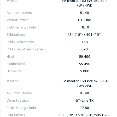
EV mootor 160 kW; aku 81,4
kWh 4WD
81.40
GT-Line
18.10
484 (18") / 491 (19")
158
690
60 490
55 490
5 000
EV mootor 160 kW; aku 81,4
kWh 2WD
81.40
GT-Line TX
17.80
530 (18") / 520 (19")/505 (GT-