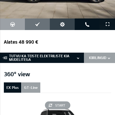
Alates 48 990 €
TUTVU KA TEISTE ELEKTRILISTE KIA
KIIRLINGID
MUDELITEGA
360° view
EX Plus
GT-Line
START