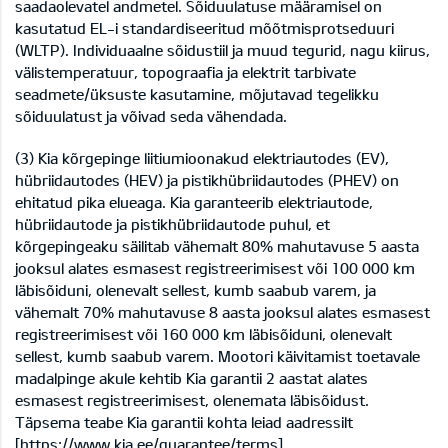
saadaolevatel andmetel. Sõiduulatuse määramisel on
kasutatud EL-i standardiseeritud mõõtmisprotseduuri
(WLTP). Individuaalne sõidustiil ja muud tegurid, nagu kiirus,
välistemperatuur, topograafia ja elektrit tarbivate
seadmete/üksuste kasutamine, mõjutavad tegelikku
sõiduulatust ja võivad seda vähendada.
(3) Kia kõrgepinge liitiumioonakud elektriautodes (EV),
hübriidautodes (HEV) ja pistikhübriidautodes (PHEV) on
ehitatud pika elueaga. Kia garanteerib elektriautode,
hübriidautode ja pistikhübriidautode puhul, et
kõrgepingeaku säilitab vähemalt 80% mahutavuse 5 aasta
jooksul alates esmasest registreerimisest või 100 000 km
läbisõiduni, olenevalt sellest, kumb saabub varem, ja
vähemalt 70% mahutavuse 8 aasta jooksul alates esmasest
registreerimisest või 160 000 km läbisõiduni, olenevalt
sellest, kumb saabub varem. Mootori käivitamist toetavale
madalpinge akule kehtib Kia garantii 2 aastat alates
esmasest registreerimisest, olenemata läbisõidust.
Täpsema teabe Kia garantii kohta leiad aadressilt
[
https://www.kia.ee/guarantee/terms]