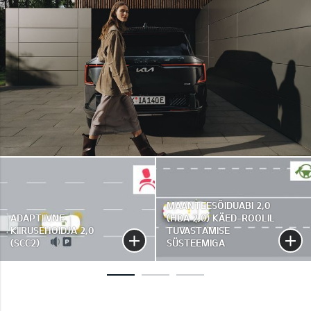
MAANTEESÕIDUABI 2,0
ADAPTIIVNE
(HDA 2,0) KÄED-ROOLIL
KIIRUSEHOIDJA 2,0
TUVASTAMISE
(SCC2)
SÜSTEEMIGA