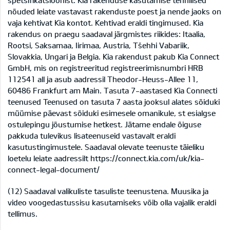
spetsifikatsioonist. Kia rakenduse kasutamise tehnilised
nõuded leiate vastavast rakenduste poest ja nende jaoks on
vaja kehtivat Kia kontot. Kehtivad eraldi tingimused. Kia
rakendus on praegu saadaval järgmistes riikides: Itaalia,
Rootsi, Saksamaa, Iirimaa, Austria, Tšehhi Vabariik,
Slovakkia, Ungari ja Belgia. Kia rakendust pakub Kia Connect
GmbH, mis on registreeritud registreerimisnumbri HRB
112541 all ja asub aadressil Theodor-Heuss-Allee 11,
60486 Frankfurt am Main. Tasuta 7-aastased Kia Connecti
teenused Teenused on tasuta 7 aasta jooksul alates sõiduki
müümise päevast sõiduki esimesele omanikule, st esialgse
ostulepingu jõustumise hetkest. Jätame endale õiguse
pakkuda tulevikus lisateenuseid vastavalt eraldi
kasutustingimustele. Saadaval olevate teenuste täieliku
loetelu leiate aadressilt
https://connect.kia.com/uk/kia-
connect-legal-document/
(12) Saadaval valikuliste tasuliste teenustena. Muusika ja
video voogedastussisu kasutamiseks võib olla vajalik eraldi
tellimus.