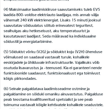
(4) Maksimaalse laadimiskiiruse saavutamiseks tuleb EV5
laadida 800-voldise elektriauto laadijaga, mis annab välja
vähemalt 240 kW elektrienergiat. Lisaks 15 minuti jooksul
saavutatav sõiduulatus sõltub erinevatest teguritest,
sealhulgas aku hetkeseisust, aku temperatuurist ja
kasutatavast laadijast. Seda määravad ka individuaalne
sõidustiil ja energiatarbimine.
(5) Sõidukist võrku (V2G) ja sõidukist koju (V2H) ühenduse
võimalused on saadaval vastavalt turule, kohalikele
eeskirjadele ja ühilduvale infrastruktuurile. Vajalikuks võib
osutuda lisavarustus ja -teenused. Kia ei garanteeri nende
funktsioonide saadavust, funktsionaalsust ega toimivust
kõigis piirkondades.
(6) Seinale paigaldatava laadimisseadme ostmine ja
paigaldamine on sõiduki omaniku ainuvastutus. Paigalduse
peab teostama kvalifitseeritud spetsialist ja see peab
toimuma vastavalt kõigile kehtivatele kohalikele seadustele,