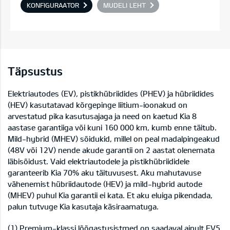
KONFIGURAATOR
MUDELI LEHT
Täpsustus
Elektriautodes (EV), pistikhübriidides (PHEV) ja hübriidides
(HEV) kasutatavad kõrgepinge liitium-ioonakud on
arvestatud pika kasutusajaga ja need on kaetud Kia 8
aastase garantiiga või kuni 160 000 km, kumb enne täitub.
Mild-hybrid (MHEV) sõidukid, millel on peal madalpingeakud
(48V või 12V) nende akude garantii on 2 aastat olenemata
läbisõidust. Vaid elektriautodele ja pistikhübriididele
garanteerib Kia 70% aku täituvusest. Aku mahutavuse
vähenemist hübriidautode (HEV) ja mild-hybrid autode
(MHEV) puhul Kia garantii ei kata. Et aku eluiga pikendada,
palun tutvuge Kia kasutaja käsiraamatuga.
(1) Premium-klassi lõõgastusistmed on saadaval ainult EV5