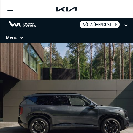
VÕTA ÜHENDUST
Menu
EV5