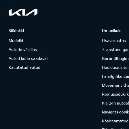
Sõidukid
Omanikule
Mudelid
Lisavarustus
Autode võrdlus
7-aastane gar
Autod kohe saadaval
Garantiitingi
Kasutatud autod
Hoolduse inter
Family-like Ca
Movement that
Romusõiduki k
Kia 24h autoab
Navigatsiooni
Käsiraamatud