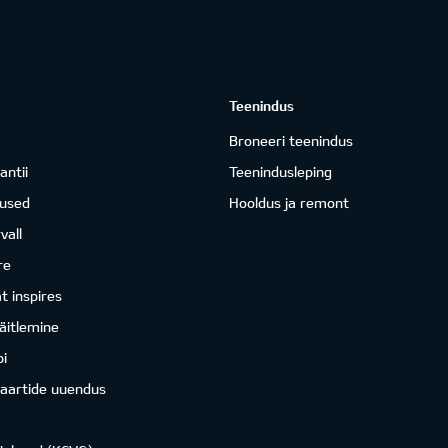
Teenindus
Broneeri teenindus
antii
Teenindusleping
mused
Hooldus ja remont
vall
re
 inspires
äitlemine
i
kaartide uuendus