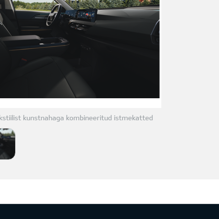
stiilist kunstnahaga kombineeritud istmekatted