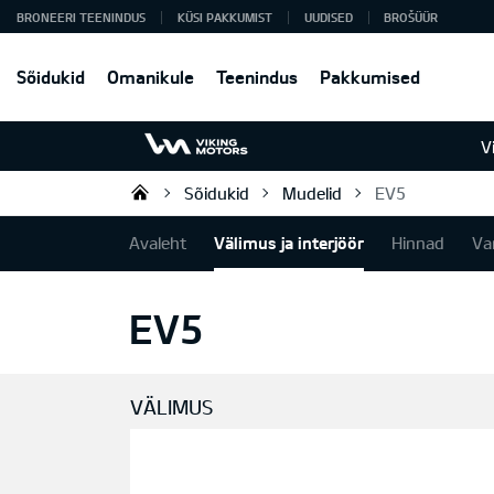
BRONEERI TEENINDUS
KÜSI PAKKUMIST
UUDISED
BROŠÜÜR
Sõidukid
Omanikule
Teenindus
Pakkumised
V
Sõidukid
Mudelid
EV5
Viking Motors - Kia müük, hoold
Avaleht
Välimus ja interjöör
Hinnad
Va
EV5
VÄLIMUS