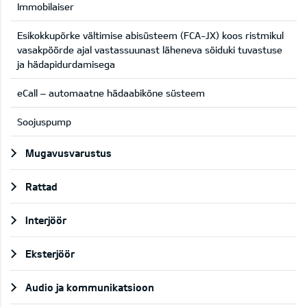
Immobilaiser
Esikokkupõrke vältimise abisüsteem (FCA-JX) koos ristmikul
vasakpöörde ajal vastassuunast läheneva sõiduki tuvastuse
ja hädapidurdamisega
eCall – automaatne hädaabikõne süsteem
Soojuspump
Mugavusvarustus
Rattad
Interjöör
Eksterjöör
Audio ja kommunikatsioon