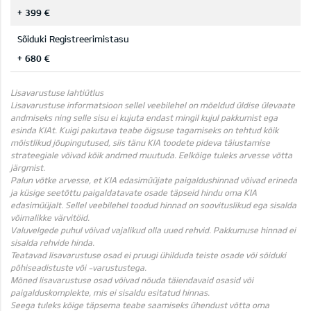
+ 399 €
Sõiduki Registreerimistasu
+ 680 €
Lisavarustuse lahtiütlus
Lisavarustuse informatsioon sellel veebilehel on mõeldud üldise ülevaate
andmiseks ning selle sisu ei kujuta endast mingil kujul pakkumist ega
esinda KIAt. Kuigi pakutava teabe õigsuse tagamiseks on tehtud kõik
mõistlikud jõupingutused, siis tänu KIA toodete pideva täiustamise
strateegiale võivad kõik andmed muutuda. Eelkõige tuleks arvesse võtta
järgmist.
Palun võtke arvesse, et KIA edasimüüjate paigaldushinnad võivad erineda
ja küsige seetõttu paigaldatavate osade täpseid hindu oma KIA
edasimüüjalt. Sellel veebilehel toodud hinnad on soovituslikud ega sisalda
võimalikke värvitöid.
Valuvelgede puhul võivad vajalikud olla uued rehvid. Pakkumuse hinnad ei
sisalda rehvide hinda.
Teatavad lisavarustuse osad ei pruugi ühilduda teiste osade või sõiduki
põhiseadistuste või -varustustega.
Mõned lisavarustuse osad võivad nõuda täiendavaid osasid või
paigalduskomplekte, mis ei sisaldu esitatud hinnas.
Seega tuleks kõige täpsema teabe saamiseks ühendust võtta oma