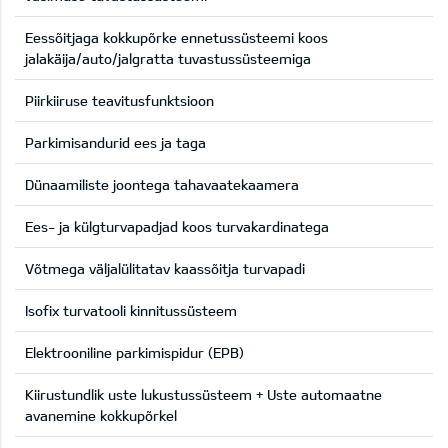
Eessõitjaga kokkupõrke ennetussüsteemi koos
jalakäija/auto/jalgratta tuvastussüsteemiga
Piirkiiruse teavitusfunktsioon
Parkimisandurid ees ja taga
Dünaamiliste joontega tahavaatekaamera
Ees- ja külgturvapadjad koos turvakardinatega
Võtmega väljalülitatav kaassõitja turvapadi
Isofix turvatooli kinnitussüsteem
Elektrooniline parkimispidur (EPB)
Kiirustundlik uste lukustussüsteem + Uste automaatne
avanemine kokkupõrkel