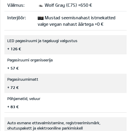
Välimus:
Wolf Gray (C7S) +650 €
Interjöör:
Mustad seemisnahast istmekatted
valge vegan nahast äärtega +0 €
LED pagasiruumi ja tagaluugi valgustus
+ 126 €
Pagasiruumi organiseerija
+ 57 €
Pagasiruumimatt
+ 72 €
Põhjamatid, veluur
+ 83 €
Auto esmane ettevalmistamine, registreerimismärk,
ohutuspakett ja elektrooniline parkimiskell