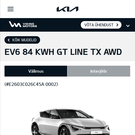
VÕTA ÜHENDUST
KÕIK MUDELID
EV6 84 KWH GT LINE TX AWD
Välimus
Interjöör
(#E2603C026C45A 0002)