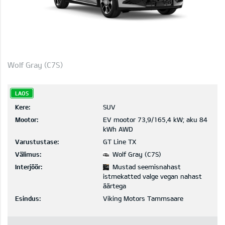
Wolf Gray (C7S)
LAOS
Kere:
SUV
Mootor:
EV mootor 73,9/165,4 kW; aku 84
kWh AWD
Varustustase:
GT Line TX
Välimus:
Wolf Gray (C7S)
Interjöör:
Mustad seemisnahast
istmekatted valge vegan nahast
äärtega
Esindus:
Viking Motors Tammsaare