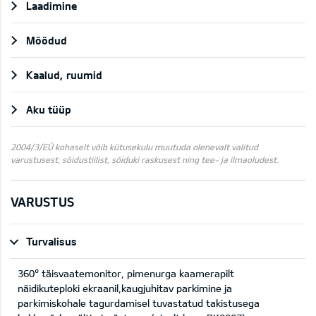
Laadimine
Mõõdud
Kaalud, ruumid
Aku tüüp
2004/3/EÜ kohaselt võib kütusekulu muutuda olenevalt valitud
varustusest, sõidustiilist, sõiduki raskusest ning tee- ja ilmaoludest.
VARUSTUS
Turvalisus
360° täisvaatemonitor, pimenurga kaamerapilt
näidikuteploki ekraanil,kaugjuhitav parkimine ja
parkimiskohale tagurdamisel tuvastatud takistusega