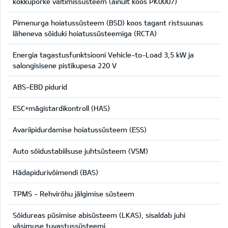
kokkupõrke vältimissüsteem (ainult koos PK0007)
Pimenurga hoiatussüsteem (BSD) koos tagant ristsuunas
läheneva sõiduki hoiatussüsteemiga (RCTA)
Energia tagastusfunktsiooni Vehicle-to-Load 3,5 kW ja
salongisisene pistikupesa 220 V
ABS-EBD pidurid
ESC+mägistardikontroll (HAS)
Avariipidurdamise hoiatussüsteem (ESS)
Auto sõidustabiilsuse juhtsüsteem (VSM)
Hädapidurivõimendi (BAS)
TPMS - Rehvirõhu jälgimise süsteem
Sõidureas püsimise abisüsteem (LKAS), sisaldab juhi
väsimuse tuvastussüsteemi