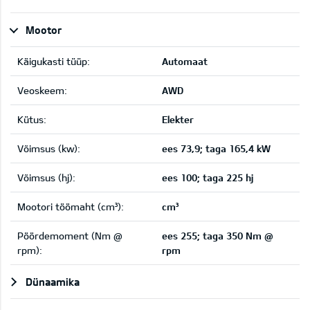
Mootor
Käigukasti tüüp:
Automaat
Veoskeem:
AWD
Kütus:
Elekter
Võimsus (kw):
ees 73,9; taga 165,4 kW
Võimsus (hj):
ees 100; taga 225 hj
Mootori töömaht (cm³):
cm³
Pöördemoment (Nm @
ees 255; taga 350 Nm @
rpm):
rpm
Dünaamika