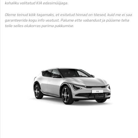
kohaliku volitatud KIA edasimüüjaga.
Oleme teinud kõik tagamaks, et esitatud hinnad on tõesed, kuid me ei saa
garanteerida kogu info veatust. Palume ette vabandust ja püüame teha
teile selles olukorras parima pakkumise.