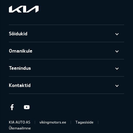
Sõidukid
Omanikule
Teenindus
Kontaktid
Facebook
Youtube
KIA AUTO AS
vikingmotors.ee
Tagasiside
Ülemaailmne