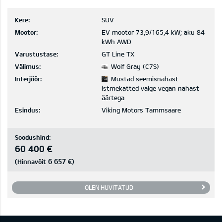
Kere:
SUV
Mootor:
EV mootor 73,9/165,4 kW; aku 84
kWh AWD
Varustustase:
GT Line TX
Välimus:
Wolf Gray (C7S)
Interjöör:
Mustad seemisnahast
istmekatted valge vegan nahast
äärtega
Esindus:
Viking Motors Tammsaare
Soodushind:
60 400 €
6 657 €
(Hinnavõit
)
OLEN HUVITATUD