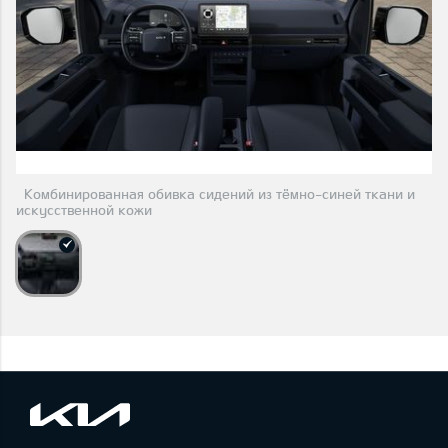
Комбинированная обивка сидений из тёмно-синей ткани и
искусственной кожи