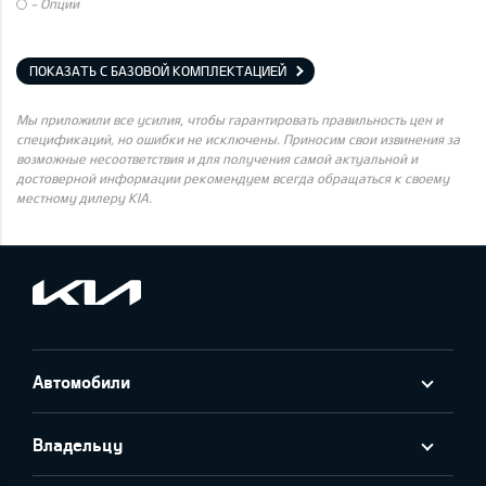
- Опции
ПОКАЗАТЬ С БАЗОВОЙ КОМПЛЕКТАЦИЕЙ
Мы приложили все усилия, чтобы гарантировать правильность цен и
спецификаций, но ошибки не исключены. Приносим свои извинения за
возможные несоответствия и для получения самой актуальной и
достоверной информации рекомендуем всегда обращаться к своему
местному дилеру KIA.
Автомобили
Владельцу