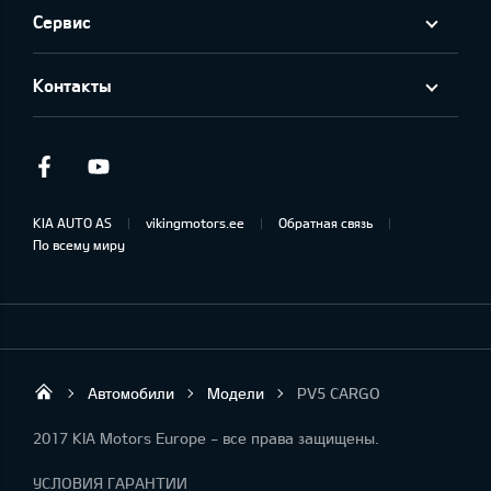
Сервис
Контакты
Facebook
Youtube
KIA AUTO AS
vikingmotors.ee
Обратная связь
По всему миру
Автомобили
Модели
PV5 CARGO
Viking Motors - Kia продажа, обслуживан
2017 KIA Motors Europe - все права защищены.
УСЛОВИЯ ГАРАНТИИ