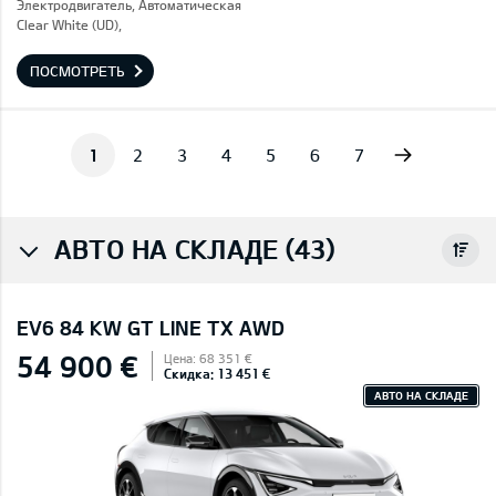
Электродвигатель, Автоматическая
Clear White (UD),
ПОСМОТРЕТЬ
Next
1
2
3
4
5
6
7
АВТО НА СКЛАДЕ (43)
EV6 84 KW GT LINE TX AWD
54 900 €
Цена: 68 351 €
Скидка: 13 451 €
АВТО НА СКЛАДЕ