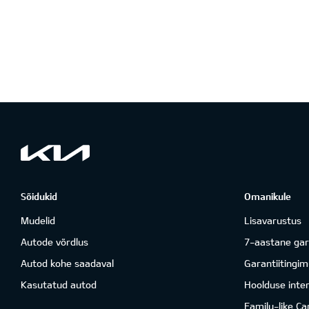
Sõidukid
Omanikule
Mudelid
Lisavarustus
Autode võrdlus
7-aastane gar
Autod kohe saadaval
Garantiitingi
Kasutatud autod
Hoolduse inter
Family-like Ca