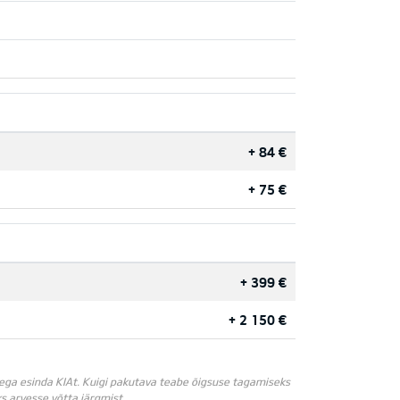
+ 84 €
+ 75 €
+ 399 €
+ 2 150 €
t ega esinda KIAt. Kuigi pakutava teabe õigsuse tagamiseks
s arvesse võtta järgmist.