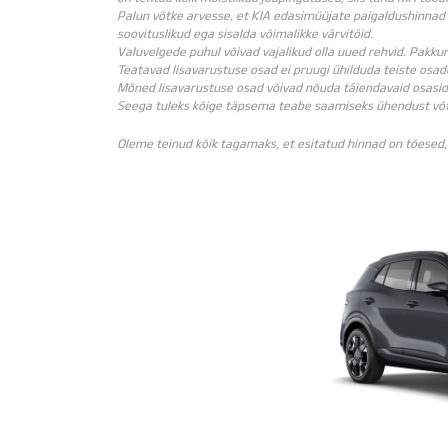
Palun võtke arvesse, et KIA edasimüüjate paigaldushinnad 
soovituslikud ega sisalda võimalikke värvitöid.
Valuvelgede puhul võivad vajalikud olla uued rehvid. Pakku
Teatavad lisavarustuse osad ei pruugi ühilduda teiste osad
Mõned lisavarustuse osad võivad nõuda täiendavaid osasid 
Seega tuleks kõige täpsema teabe saamiseks ühendust võt
Oleme teinud kõik tagamaks, et esitatud hinnad on tõesed,