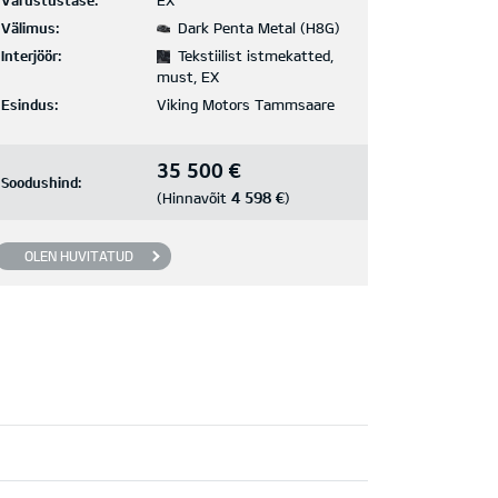
Varustustase:
EX
Välimus:
Dark Penta Metal (H8G)
Interjöör:
Tekstiilist istmekatted,
must, EX
Esindus:
Viking Motors Tammsaare
35 500 €
Soodushind:
4 598 €
(Hinnavõit
)
OLEN HUVITATUD