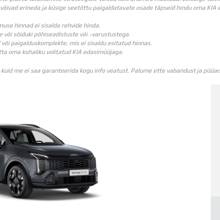
võivad erineda ja küsige seetõttu paigaldatavate osade täpseid hindu oma KIA e
muse hinnad ei sisalda rehvide hinda.
e või sõiduki põhiseadistuste või -varustustega.
või paigalduskomplekte, mis ei sisaldu esitatud hinnas.
ta oma kohaliku volitatud KIA edasimüüjaga.
 kuid me ei saa garanteerida kogu info veatust. Palume ette vabandust ja püüam