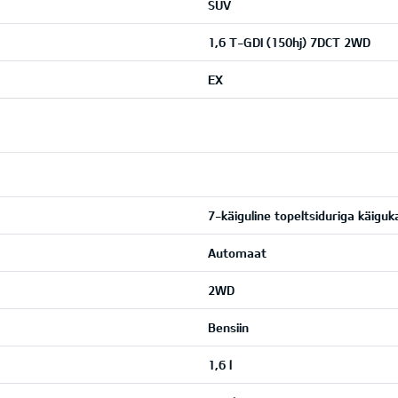
SUV
1,6 T-GDI (150hj) 7DCT 2WD
EX
7-käiguline topeltsiduriga käiguk
Automaat
2WD
Bensiin
1,6 l