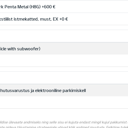
k Penta Metal (H8G) +600 €
stiilist istmekatted, must, EX +0 €
icle with subwoofer)
utusvarustus ja elektrooniline parkimiskell
ldise ülevaate andmiseks ning selle sisu ei kujuta endast mingil kujul pakkumis
dete pideva täiustamise strateegiale võivad kõik andmed muutuda. Eelkõige tulek