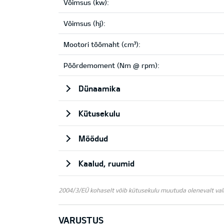
Võimsus (kw):
Võimsus (hj):
Mootori töömaht (cm³):
Pöördemoment (Nm @ rpm):
Dünaamika
Kütusekulu
Mõõdud
Kaalud, ruumid
2004/3/EÜ kohaselt võib kütusekulu muutuda olenevalt valitu
VARUSTUS