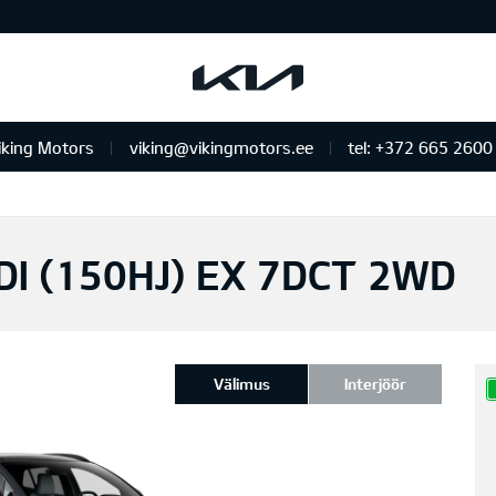
iking Motors
viking@vikingmotors.ee
tel: +372 665 2600
us ja remont
DI (150HJ) EX 7DCT 2WD
Välimus
Interjöör