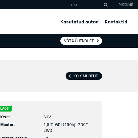
РУССКИЙ
Kasutatud autod
Kontaktid
VÕTA ÜHENDUST
KÕIK MUDELID
LAOS
Kere:
SUV
Mootor:
1,6 T-GDI (150hj) 7DCT
2WD