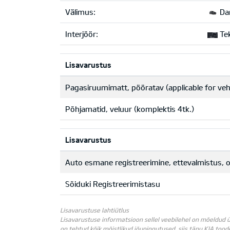
Välimus:
Dar
Interjöör:
Tek
Lisavarustus
Pagasiruumimatt, pööratav (applicable for veh
Põhjamatid, veluur (komplektis 4tk.)
Lisavarustus
Auto esmane registreerimine, ettevalmistus, oh
Sõiduki Registreerimistasu
Lisavarustuse lahtiütlus
Lisavarustuse informatsioon sellel veebilehel on mõeldud ü
on tehtud kõik mõistlikud jõupingutused, siis tänu KIA too