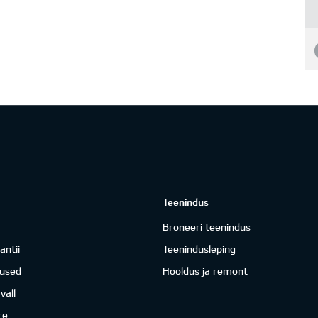
Teenindus
Broneeri teenindus
antii
Teenindusleping
mused
Hooldus ja remont
vall
re