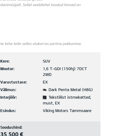
dasimüüjalt. Sellel veebilehel toodud hinnad on
e teha teile selles olukorras parima pakkumise.
Kere:
SUV
Mootor:
1,6 T-GDI (150hj) 7DCT
2WD
Varustustase:
EX
Välimus:
Dark Penta Metal (H8G)
Interjöör:
Tekstiilist istmekatted,
must, EX
Esindus:
Viking Motors Tammsaare
Soodushind:
35 500 €