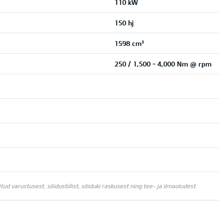
110 kW
150 hj
1598 cm³
250 / 1,500 ~ 4,000 Nm @ rpm
d varustusest, sõidustiilist, sõiduki raskusest ning tee- ja ilmaoludest.