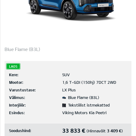
Blue Flame (B3L)
LAOS
Kere:
SUV
Mootor:
1,6 T-GDI (150hj) 7DCT 2WD
Varustustase:
LX Plus
Välimus:
Blue Flame (B3L)
Interjöör:
Tekstiilist istmekatted
Esindus:
Viking Motors Kia Peetri
33 833 €
Soodushind:
3 409 €
(Hinnavõit
)