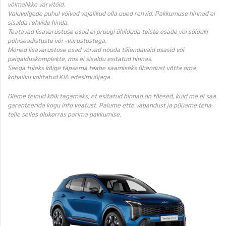
võimalikke värvitöid.
Valuvelgede puhul võivad vajalikud olla uued rehvid. Pakkumuse hinnad ei
sisalda rehvide hinda.
Teatavad lisavarustuse osad ei pruugi ühilduda teiste osade või sõiduki
põhiseadistuste või -varustustega.
Mõned lisavarustuse osad võivad nõuda täiendavaid osasid või
paigalduskomplekte, mis ei sisaldu esitatud hinnas.
Seega tuleks kõige täpsema teabe saamiseks ühendust võtta oma
kohaliku volitatud KIA edasimüüjaga.
Oleme teinud kõik tagamaks, et esitatud hinnad on tõesed, kuid me ei saa
garanteerida kogu info veatust. Palume ette vabandust ja püüame teha
teile selles olukorras parima pakkumise.