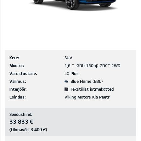
Kere:
SUV
Mootor:
1,6 T-GDI (150hj) 7DCT 2WD
Varustustase:
LX Plus
Välimus:
Blue Flame (B3L)
Interjöör:
Tekstiilist istmekatted
Esindus:
Viking Motors Kia Peetri
Soodushind:
33 833 €
3 409 €
(Hinnavõit
)