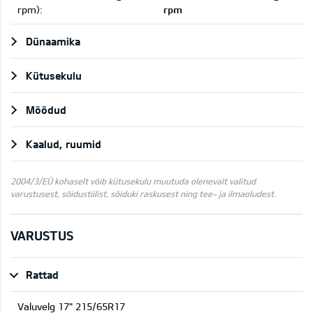
rpm):
rpm
Dünaamika
Kütusekulu
Mõõdud
Kaalud, ruumid
2004/3/EÜ kohaselt võib kütusekulu muutuda olenevalt valitud
varustusest, sõidustiilist, sõiduki raskusest ning tee- ja ilmaoludest.
VARUSTUS
Rattad
Valuvelg 17" 215/65R17