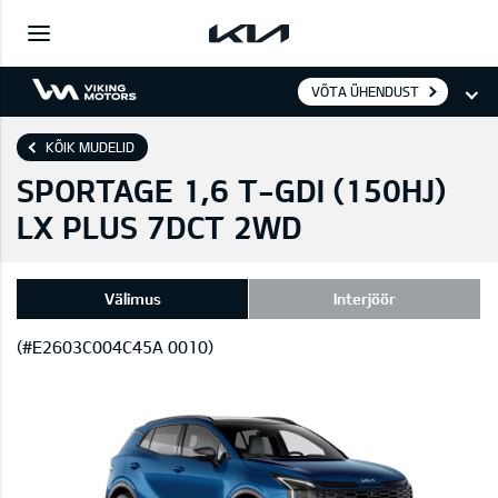
VÕTA ÜHENDUST
KÕIK MUDELID
SPORTAGE 1,6 T-GDI (150HJ)
LX PLUS 7DCT 2WD
Välimus
Interjöör
(#E2603C004C45A 0010)