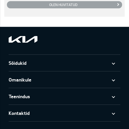
OLEN HUVITATUD
Sõidukid
Omanikule
Teenindus
Kontaktid