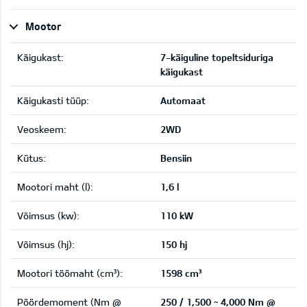
Mootor
Käigukast:
7-käiguline topeltsiduriga
käigukast
Käigukasti tüüp:
Automaat
Veoskeem:
2WD
Kütus:
Bensiin
Mootori maht (l):
1,6 l
Võimsus (kw):
110 kW
Võimsus (hj):
150 hj
Mootori töömaht (cm³):
1598 cm³
Pöördemoment (Nm @
250 / 1,500 ~ 4,000 Nm @