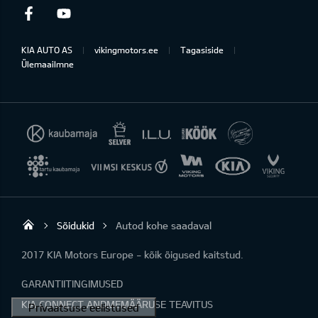
Facebook
Youtube
KIA AUTO AS
vikingmotors.ee
Tagasiside
Ülemaailmne
Sõidukid
Autod kohe saadaval
Viking Motors - Kia müük, hooldus ja rem
2017 KIA Motors Europe - kõik õigused kaitstud.
GARANTIITINGIMUSED
KIA CONNECT ANDMEMÄÄRUSE TEAVITUS