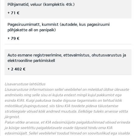
Põhjamatid, veluur (komplektis 4tk.)
+ 71 €
Pagasiruumimatt, kummist (autodele, kus pagasiruumi
põhjakatte all on panipaik)
+ 79 €
Auto esmane registreerimine, ettevalmistus, ohutusvarustus ja
elektrooniline parkimiskell
+ 2 402 €
Lisavarustuse lahtiütlus
Lisavarustuse informatsioon sellel veebilehel on mõeldud üldise ülevaate
andmiseks ning selle sisu ei kujuta endast mingil kujul pakkumist ega
esinda KIAt. Kuigi pakutava teabe õigsuse tagamiseks on tehtud kõik
mõistlikud jõupingutused, siis tänu KIA toodete pideva täiustamise
strateegiale võivad kõik andmed muutuda. Eelkõige tuleks arvesse võtta
järgmist.
Palun võtke arvesse, et KIA edasimüüjate paigaldushinnad võivad erineda
ja küsige seetõttu paigaldatavate osade täpseid hindu oma KIA
edasimüüjalt. Sellel veebilehel toodud hinnad on soovituslikud ega sisalda