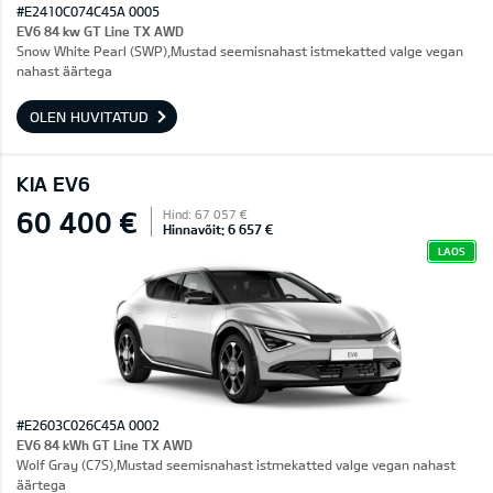
#E2410C074C45A 0005
EV6 84 kw GT Line TX AWD
Snow White Pearl (SWP),Mustad seemisnahast istmekatted valge vegan
nahast äärtega
OLEN HUVITATUD
KIA EV6
60 400 €
Hind: 67 057 €
Hinnavõit: 6 657 €
LAOS
#E2603C026C45A 0002
EV6 84 kWh GT Line TX AWD
Wolf Gray (C7S),Mustad seemisnahast istmekatted valge vegan nahast
äärtega