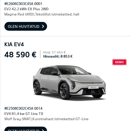
#E2606C003C45A 0001
EV2 42,2 kWh EX Plus 2WD
Magma Red (ARD),Tekstiilist istmekatted, hall
OLEN HUVITATUD
KIA EV4
48 590 €
Hind: 57 443 €
Hinnavõit: 8 853 €
DEMO
#E2508C002C45A 0014
EV4 81,4 kw GT Line TX
Wolf Gray (WAF),Kunstnahast istmekatted GT-Line