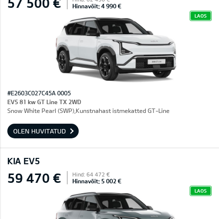
57 500 €
Hinnavõit: 4 990 €
LAOS
#E2603C027C45A 0005
EV5 81 kw GT Line TX 2WD
Snow White Pearl (SWP),Kunstnahast istmekatted GT-Line
OLEN HUVITATUD
KIA EV5
59 470 €
Hind: 64 472 €
Hinnavõit: 5 002 €
LAOS