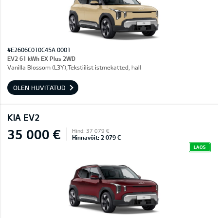
#E2606C010C45A 0001
EV2 61 kWh EX Plus 2WD
Vanilla Blossom (L3Y),Tekstiilist istmekatted, hall
OLEN HUVITATUD
KIA EV2
35 000 €
Hind: 37 079 €
Hinnavõit: 2 079 €
LAOS