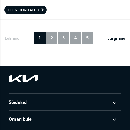
OLEN HUVITATUD
1
2
3
4
5
Eelmine
Järgmine
Sõidukid
Omanikule