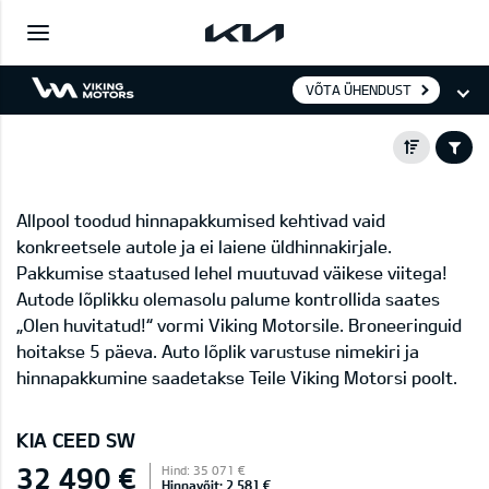
VÕTA ÜHENDUST
Allpool toodud hinnapakkumised kehtivad vaid
konkreetsele autole ja ei laiene üldhinnakirjale.
Pakkumise staatused lehel muutuvad väikese viitega!
Autode lõplikku olemasolu palume kontrollida saates
„Olen huvitatud!“ vormi Viking Motorsile. Broneeringuid
hoitakse 5 päeva. Auto lõplik varustuse nimekiri ja
hinnapakkumine saadetakse Teile Viking Motorsi poolt.
KIA CEED SW
32 490 €
Hind: 35 071 €
Hinnavõit: 2 581 €