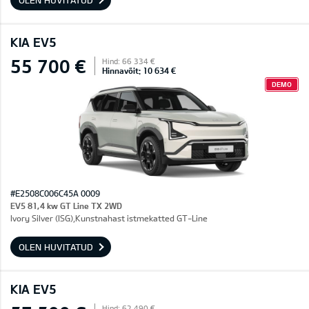
OLEN HUVITATUD
KIA EV5
55 700 €
Hind: 66 334 €
Hinnavõit: 10 634 €
DEMO
#E2508C006C45A 0009
EV5 81,4 kw GT Line TX 2WD
Ivory Silver (ISG),Kunstnahast istmekatted GT-Line
OLEN HUVITATUD
KIA EV5
Hind: 62 490 €