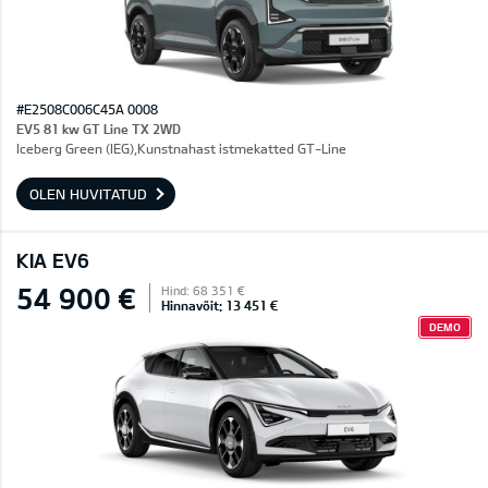
#E2508C006C45A 0008
EV5 81 kw GT Line TX 2WD
Iceberg Green (IEG),Kunstnahast istmekatted GT-Line
OLEN HUVITATUD
KIA EV6
54 900 €
Hind: 68 351 €
Hinnavõit: 13 451 €
DEMO