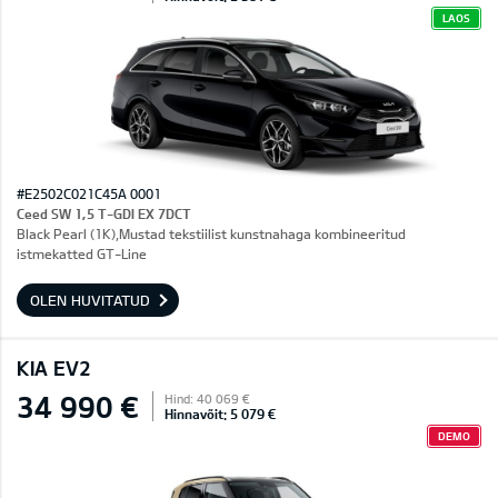
LAOS
#E2502C021C45A 0001
Ceed SW 1,5 T-GDI EX 7DCT
Black Pearl (1K),Mustad tekstiilist kunstnahaga kombineeritud
istmekatted GT-Line
OLEN HUVITATUD
KIA EV2
34 990 €
Hind: 40 069 €
Hinnavõit: 5 079 €
DEMO