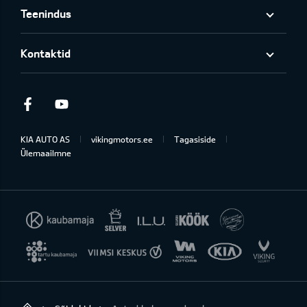
Teenindus
Kontaktid
Facebook
Youtube
KIA AUTO AS
vikingmotors.ee
Tagasiside
Ülemaailmne