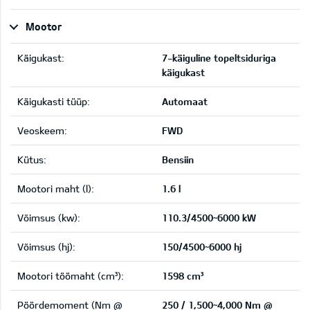
Mootor
Käigukast:
7-käiguline topeltsiduriga
käigukast
Käigukasti tüüp:
Automaat
Veoskeem:
FWD
Kütus:
Bensiin
Mootori maht (l):
1.6 l
Võimsus (kw):
110.3/4500~6000 kW
Võimsus (hj):
150/4500~6000 hj
Mootori töömaht (cm³):
1598 cm³
Pöördemoment (Nm @
250 / 1,500~4,000 Nm @