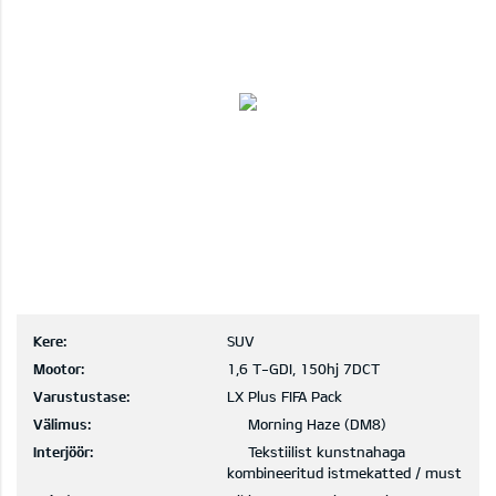
Kere:
SUV
Mootor:
1,6 T-GDI, 150hj 7DCT
Varustustase:
LX Plus FIFA Pack
Välimus:
Morning Haze (DM8)
Interjöör:
Tekstiilist kunstnahaga
kombineeritud istmekatted / must