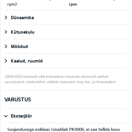
rpm):
rpm
Dünaamika
Kütusekulu
Mõõdud
Kaalud, ruumid
2004/3/EÜ kohaselt võib kütusekulu muutuda olenevalt valitud
varustusest, sõidustiilist, sõiduki raskusest ning tee- ja ilmaoludest.
VARUSTUS
Eksterjöör
Soojendusega esiklaas (sisaldab PK0006; ei saa tellida koos