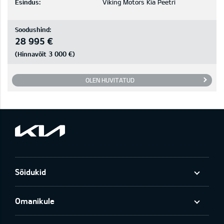
Esindus:
Viking Motors Kia Peetri
Soodushind:
28 995 €
3 000 €
(Hinnavõit
)
OLEN HUVITATUD
Sõidukid
Omanikule