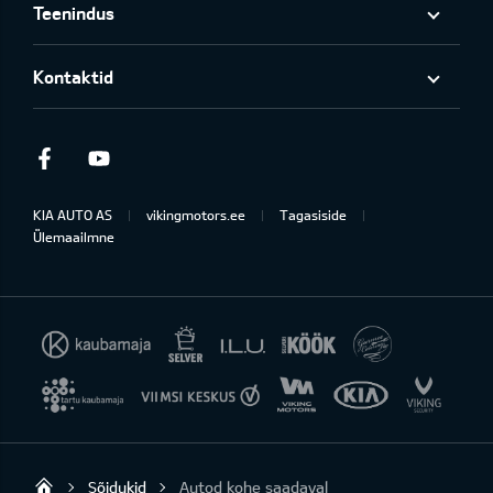
Teenindus
Kontaktid
Facebook
Youtube
KIA AUTO AS
vikingmotors.ee
Tagasiside
Ülemaailmne
Sõidukid
Autod kohe saadaval