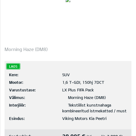
Morning Haze (DM8)
LAOS
Kere:
SUV
Mootor:
1,6 T-GDI, 150hj 7DCT
Varustustase:
LX Plus FIFA Pack
Välimus:
Morning Haze (DM8)
Interjöör:
Tekstiilist kunstnahaga
kombineeritud istmekatted / must
Esindus:
Viking Motors Kia Peetri