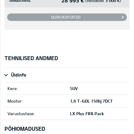
28 995 €
Soodushind:
3 000 €
(Hinnavõit
)
OLEN HUVITATUD
TEHNILISED ANDMED
Üldinfo
Kere:
SUV
Mootor:
1,6 T-GDI, 150hj 7DCT
Varustustase:
LX Plus FIFA Pack
PÕHIOMADUSED