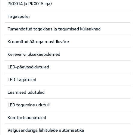
PK0014 ja PK0015-ga)
Tagaspoiler
Tumendatud tagaklaas ja tagumised küljeaknad
Kroomitud äärega must iluvõre
Kerevärvi uksekäepidemed
LED-päevasõidutuled
LED-tagatuled
Eesmised udutuled
LED tagumine udutuli
Komfortsuunatuled
Valgusanduriga lähitulede automaatika