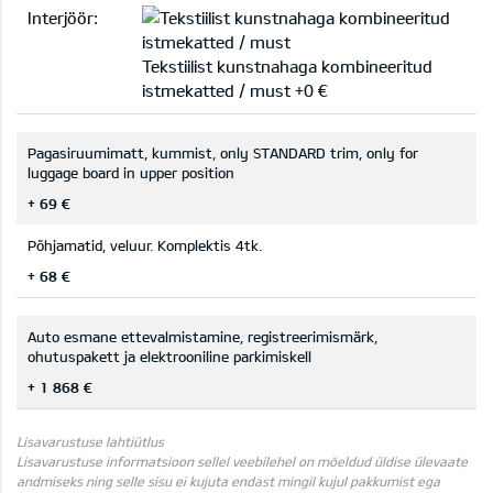
Interjöör:
Tekstiilist kunstnahaga kombineeritud
istmekatted / must +0 €
Pagasiruumimatt, kummist, only STANDARD trim, only for
luggage board in upper position
+ 69 €
Põhjamatid, veluur. Komplektis 4tk.
+ 68 €
Auto esmane ettevalmistamine, registreerimismärk,
ohutuspakett ja elektrooniline parkimiskell
+ 1 868 €
Lisavarustuse lahtiütlus
Lisavarustuse informatsioon sellel veebilehel on mõeldud üldise ülevaate
andmiseks ning selle sisu ei kujuta endast mingil kujul pakkumist ega