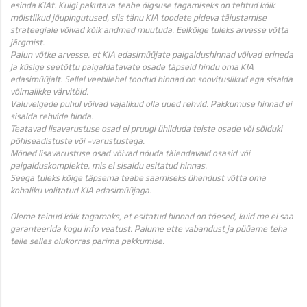
esinda KIAt. Kuigi pakutava teabe õigsuse tagamiseks on tehtud kõik
mõistlikud jõupingutused, siis tänu KIA toodete pideva täiustamise
strateegiale võivad kõik andmed muutuda. Eelkõige tuleks arvesse võtta
järgmist.
Palun võtke arvesse, et KIA edasimüüjate paigaldushinnad võivad erineda
ja küsige seetõttu paigaldatavate osade täpseid hindu oma KIA
edasimüüjalt. Sellel veebilehel toodud hinnad on soovituslikud ega sisalda
võimalikke värvitöid.
Valuvelgede puhul võivad vajalikud olla uued rehvid. Pakkumuse hinnad ei
sisalda rehvide hinda.
Teatavad lisavarustuse osad ei pruugi ühilduda teiste osade või sõiduki
põhiseadistuste või -varustustega.
Mõned lisavarustuse osad võivad nõuda täiendavaid osasid või
paigalduskomplekte, mis ei sisaldu esitatud hinnas.
Seega tuleks kõige täpsema teabe saamiseks ühendust võtta oma
kohaliku volitatud KIA edasimüüjaga.
Oleme teinud kõik tagamaks, et esitatud hinnad on tõesed, kuid me ei saa
garanteerida kogu info veatust. Palume ette vabandust ja püüame teha
teile selles olukorras parima pakkumise.